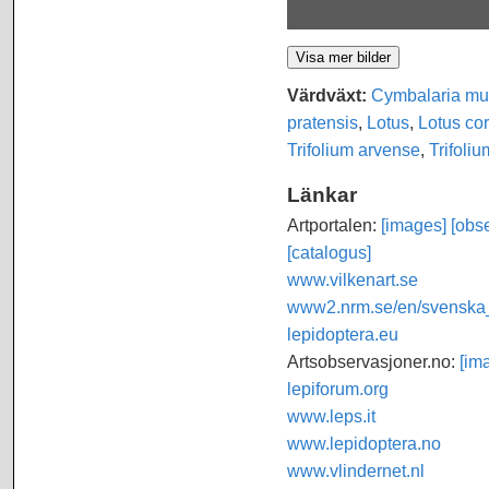
Värdväxt:
Cymbalaria mur
pratensis
,
Lotus
,
Lotus cor
Trifolium arvense
,
Trifoli
Länkar
Artportalen:
[images]
[obse
[catalogus]
www.vilkenart.se
www2.nrm.se/en/svenska_f
lepidoptera.eu
Artsobservasjoner.no:
[im
lepiforum.org
www.leps.it
www.lepidoptera.no
www.vlindernet.nl