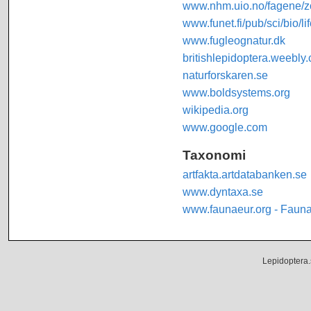
www.nhm.uio.no/fagene/zo
www.funet.fi/pub/sci/bio/li
www.fugleognatur.dk
britishlepidoptera.weebly
naturforskaren.se
www.boldsystems.org
wikipedia.org
www.google.com
Taxonomi
artfakta.artdatabanken.se
www.dyntaxa.se
www.faunaeur.org - Faun
Lepidoptera