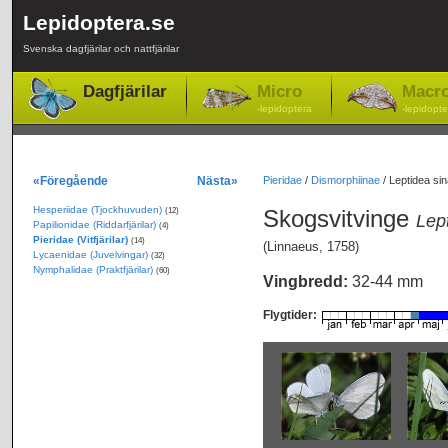
Lepidoptera.se
Svenska dagfjärilar och nattfjärilar
Dagfjärilar
Micro
Macr
-lepidoptera
-lepidopte
«Föregående
Nästa»
Pieridae
/
Dismorphiinae
/
Leptidea sin
Hesperiidae (Tjockhuvuden)
Skogsvitvinge
(12)
Lept
Papilionidae (Riddarfjärilar)
(4)
Pieridae (Vitfjärilar)
(14)
(Linnaeus, 1758)
Lycaenidae (Juvelvingar)
(32)
Nymphalidae (Praktfjärilar)
(60)
Vingbredd:
32-44 mm
Flygtider: