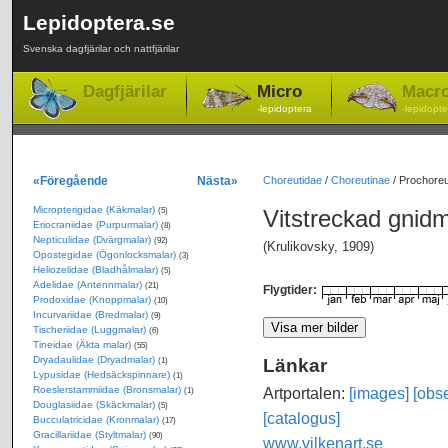
Lepidoptera.se
Svenska dagfjärilar och nattfjärilar
Dagfjärilar
Micro
Macr
-lepidoptera
-lepidopte
«Föregående
Nästa»
Choreutidae
/
Choreutinae
/
Prochoreut
Micropterigidae (Käkmalar)
Vitstreckad gnid
(5)
Eriocraniidae (Purpurmalar)
(8)
Nepticulidae (Dvärgmalar)
(92)
(Krulikovsky, 1909)
Opostegidae (Ögonlocksmalar)
(3)
Heliozelidae (Bladhålmalar)
(5)
Adelidae (Antennmalar)
(21)
Flygtider:
Prodoxidae (Knoppmalar)
(10)
Incurvariidae (Bredmalar)
(9)
Tischeriidae (Luggmalar)
(6)
Tineidae (Äkta malar)
(55)
Dryadaulidae (Dryadmalar)
Länkar
(1)
Lypusidae (Hedsäckspinnare)
(1)
Roeslerstammiidae (Bronsmalar)
Artportalen:
[images]
[obse
(1)
Douglasiidae (Skäckmalar)
(5)
[catalogus]
Bucculatricidae (Kronmalar)
(17)
Gracillariidae (Styltmalar)
(90)
www.vilkenart.se