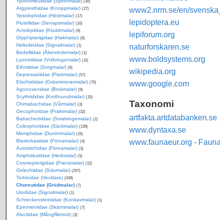
Yponomeutidae (Spinnmalar)
(30)
Argyresthiidae (Knoppmalar)
www2.nrm.se/en/svenska_f
(27)
Ypsolophidae (Höstmalar)
(17)
lepidoptera.eu
Plutellidae (Senapsmalar)
(10)
Acrolepiidae (Kluddmalar)
(6)
lepiforum.org
Glyphipterigidae (Hakmalar)
(8)
Heliodinidae (Signalmalar)
naturforskaren.se
(1)
Bedelliidae (Åkervindemalar)
(1)
www.boldsystems.org
Lyonetiidae (Vridvingemalar)
(11)
Ethmiidae (Sorgmalar)
(6)
wikipedia.org
Depressariidae (Plattmalar)
(57)
Elachistidae (Gräsminerarmalar)
www.google.com
(70)
Agonoxenidae (Brokmalar)
(9)
Scythrididae (Korthuvudmalar)
(15)
Taxonomi
Chimabachidae (Vårmalar)
(3)
Oecophoridae (Praktmalar)
(32)
artfakta.artdatabanken.se
Batrachedridae (Smalvingemalar)
(2)
Coleophoridae (Säckmalar)
(139)
www.dyntaxa.se
Momphidae (Dunörtmalar)
(15)
www.faunaeur.org - Faun
Blastobasidae (Förnamalar)
(4)
Autostichidae (Förnamalar)
(3)
Amphisbatidae (Hedmalar)
(5)
Cosmopterigidae (Fransmalar)
(12)
Gelechiidae (Stävmalar)
(207)
Tortricidae (Vecklare)
(439)
Choreutidae (Gnidmalar)
(7)
Urodidae (Signalmalar)
(1)
Schreckensteiniidae (Konkavmalar)
(1)
Epermeniidae (Skärmmalar)
(7)
Alucitidae (Mångflikmott)
(3)