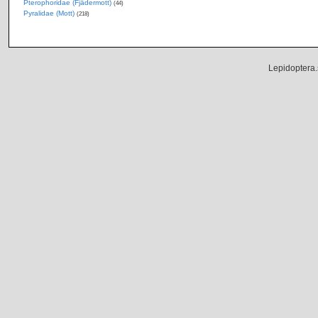
Pterophoridae (Fjädermott)
(44)
Pyralidae (Mott)
(218)
Lepidoptera