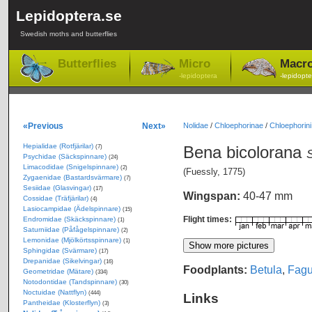
Lepidoptera.se
Swedish moths and butterflies
Butterflies
Micro
Macr
-lepidoptera
-lepidopte
«Previous
Next»
Nolidae
/
Chloephorinae
/
Chloephorini
Hepialidae (Rotfjärilar)
Bena bicolorana
(7)
S
Psychidae (Säckspinnare)
(24)
Limacodidae (Snigelspinnare)
(2)
(Fuessly, 1775)
Zygaenidae (Bastardsvärmare)
(7)
Sesiidae (Glasvingar)
(17)
Wingspan:
40-47 mm
Cossidae (Träfjärilar)
(4)
Lasiocampidae (Ädelspinnare)
(15)
Flight times:
Endromidae (Skäckspinnare)
(1)
Saturniidae (Påfågelspinnare)
(2)
Lemonidae (Mjölkörtsspinnare)
(1)
Sphingidae (Svärmare)
(17)
Drepanidae (Sikelvingar)
(16)
Foodplants:
Betula
,
Fag
Geometridae (Mätare)
(334)
Notodontidae (Tandspinnare)
(30)
Noctuidae (Nattflyn)
(444)
Links
Pantheidae (Klosterflyn)
(3)