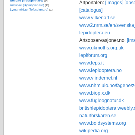
Nolidae (Trågspinnare)
(14)
Artportalen:
[images]
[obse
Arctiidae (Björnspinnare)
(41)
[catalogus]
Lymantriidae (Tofsspinnare)
(13)
www.vilkenart.se
www2.nrm.se/en/svenska_f
lepidoptera.eu
Artsobservasjoner.no:
[im
www.ukmoths.org.uk
lepiforum.org
www.leps.it
www.lepidoptera.no
www.vlindernet.nl
www.nhm.uio.no/fagene/zo
www.biopix.dk
www.fugleognatur.dk
britishlepidoptera.weebly
naturforskaren.se
www.boldsystems.org
wikipedia.org