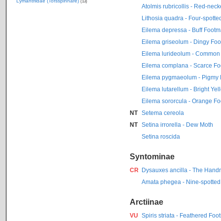
Lymantriidae (Tofsspinnare)
(13)
Atolmis rubricollis - Red-ne
Lithosia quadra - Four-spott
Eilema depressa - Buff Foot
Eilema griseolum - Dingy Fo
Eilema lurideolum - Common
Eilema complana - Scarce F
Eilema pygmaeolum - Pigmy
Eilema lutarellum - Bright Ye
Eilema sororcula - Orange F
NT
Setema cereola
NT
Setina irrorella - Dew Moth
Setina roscida
Syntominae
CR
Dysauxes ancilla - The Hand
Amata phegea - Nine-spotted
Arctiinae
VU
Spiris striata - Feathered Fo