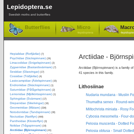
Lepidoptera.se
Swedish moths and butterflies
Butterflies
Micro
Macr
-lepidoptera
-lepidopte
Hepialidae (Rotfjärilar)
(7)
Arctiidae - Björnsp
Psychidae (Säckspinnare)
(24)
Limacodidae (Snigelspinnare)
(2)
Zygaenidae (Bastardsvärmare)
Arctiidae (Björnspinnare) is a family o
(7)
Sesiidae (Glasvingar)
(17)
41 species in this family.
Cossidae (Träfjärilar)
(4)
Lasiocampidae (Ädelspinnare)
(15)
Endromidae (Skäckspinnare)
Lithosiinae
(1)
Saturniidae (Påfågelspinnare)
(2)
Lemonidae (Mjölkörtsspinnare)
Nudaria mundana - Muslin F
(1)
Sphingidae (Svärmare)
(17)
Thumatha senex - Round-win
Drepanidae (Sikelvingar)
(16)
Geometridae (Mätare)
(334)
Miltochrista miniata - Rosy F
Notodontidae (Tandspinnare)
(30)
Cybosia mesomella - Four-do
Noctuidae (Nattflyn)
(444)
Pantheidae (Klosterflyn)
(3)
Pelosia muscerda - Dotted F
Nolidae (Trågspinnare)
(14)
Arctiidae (Björnspinnare)
Pelosia obtusa - Small Dotte
(41)