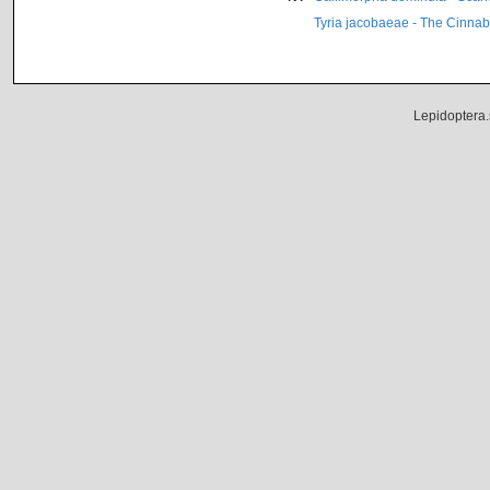
Tyria jacobaeae - The Cinnab
Lepidoptera