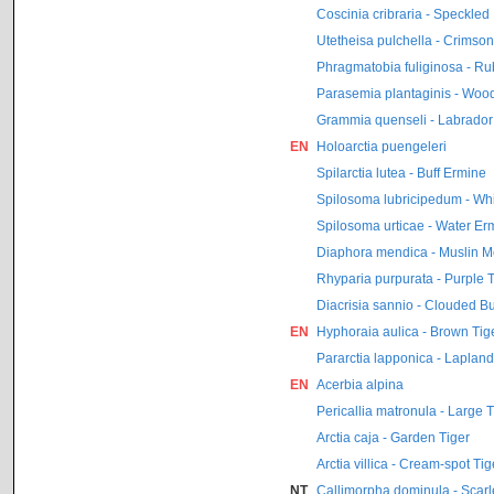
Coscinia cribraria - Speckle
Utetheisa pulchella - Crimso
Phragmatobia fuliginosa - Ru
Parasemia plantaginis - Wood
Grammia quenseli - Labrador
EN
Holoarctia puengeleri
Spilarctia lutea - Buff Ermine
Spilosoma lubricipedum - Wh
Spilosoma urticae - Water Er
Diaphora mendica - Muslin M
Rhyparia purpurata - Purple T
Diacrisia sannio - Clouded Bu
EN
Hyphoraia aulica - Brown Tig
Pararctia lapponica - Lapland
EN
Acerbia alpina
Pericallia matronula - Large 
Arctia caja - Garden Tiger
Arctia villica - Cream-spot Tig
NT
Callimorpha dominula - Scarle