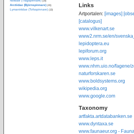
Nolidae (Trågspinnare)
(14)
Links
Arctiidae (Björnspinnare)
(41)
Lymantriidae (Tofsspinnare)
(13)
Artportalen:
[images]
[obse
[catalogus]
www.vilkenart.se
www2.nrm.se/en/svenska_f
lepidoptera.eu
lepiforum.org
www.leps.it
www.nhm.uio.no/fagene/zo
naturforskaren.se
www.boldsystems.org
wikipedia.org
www.google.com
Taxonomy
artfakta.artdatabanken.se
www.dyntaxa.se
www.faunaeur.org - Faun