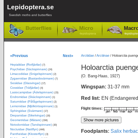
Lepidoptera.se
Swedish moths and butterflies
Butterflies
Micro
Macr
-lepidoptera
-lepidopte
«Previous
Next»
Arctiidae
/
Arctiinae
/
Holoarctia puengel
Hepialidae (Rotfjärilar)
Holoarctia puenge
(7)
Psychidae (Säckspinnare)
(24)
Limacodidae (Snigelspinnare)
(2)
(O. Bang-Haas, 1927)
Zygaenidae (Bastardsvärmare)
(7)
Sesiidae (Glasvingar)
(17)
Wingspan:
31-37 mm
Cossidae (Träfjärilar)
(4)
Lasiocampidae (Ädelspinnare)
(15)
Endromidae (Skäckspinnare)
Red list:
EN (Endangere
(1)
Saturniidae (Påfågelspinnare)
(2)
Lemonidae (Mjölkörtsspinnare)
(1)
Flight times:
Sphingidae (Svärmare)
(17)
Drepanidae (Sikelvingar)
(16)
Geometridae (Mätare)
(334)
Notodontidae (Tandspinnare)
(30)
Noctuidae (Nattflyn)
Foodplants:
Salix herba
(444)
Pantheidae (Klosterflyn)
(3)