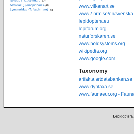
Nolidae (Trågspinnare)
(14)
Arctiidae (Björnspinnare)
www.vilkenart.se
(41)
Lymantriidae (Tofsspinnare)
(13)
www2.nrm.se/en/svenska_f
lepidoptera.eu
lepiforum.org
naturforskaren.se
www.boldsystems.org
wikipedia.org
www.google.com
Taxonomy
artfakta.artdatabanken.se
www.dyntaxa.se
www.faunaeur.org - Faun
Lepidoptera