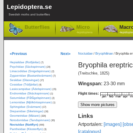
Lepidoptera.se
Swedish moths and butterflies
Butterflies
Micro
Macr
-lepidoptera
-lepidopte
«Previous
Next»
Noctuidae
/
Bryophilinae
/
Bryophila ere
Hepialidae (Rotfjärilar)
Bryophila ereptric
(7)
Psychidae (Säckspinnare)
(24)
Limacodidae (Snigelspinnare)
(2)
(Treitschke, 1825)
Zygaenidae (Bastardsvärmare)
(7)
Sesiidae (Glasvingar)
(17)
Wingspan:
23-30 mm
Cossidae (Träfjärilar)
(4)
Lasiocampidae (Ädelspinnare)
(15)
Flight times:
Endromidae (Skäckspinnare)
(1)
Saturniidae (Påfågelspinnare)
(2)
Lemonidae (Mjölkörtsspinnare)
(1)
Sphingidae (Svärmare)
(17)
Drepanidae (Sikelvingar)
(16)
Links
Geometridae (Mätare)
(334)
Notodontidae (Tandspinnare)
(30)
Artportalen:
[images]
[obse
Noctuidae (Nattflyn)
(444)
Pantheidae (Klosterflyn)
(3)
[catalogus]