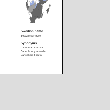
Swedish name
Sotsäckspinnare
Synonyms
Canephora unicolor
Canephora graminella
Canophora hirsuta