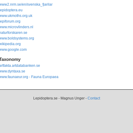
www2.nrm.se/en/svenska_fjarilar
lepidoptera.eu
www.ukmoths.org.uk
lepiforum.org
www.microvlinders.nl
naturforskaren.se
www.boldsystems.org
wikipedia.org
www.google.com
Taxonomy
artfakta.artdatabanken.se
www.dyntaxa.se
www.faunaeur.org - Fauna Europaea
Lepidoptera.se - Magnus Unger -
Contact