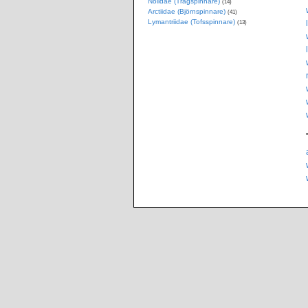
Nolidae (Trågspinnare)
(14)
Arctiidae (Björnspinnare)
(41)
Lymantriidae (Tofsspinnare)
(13)