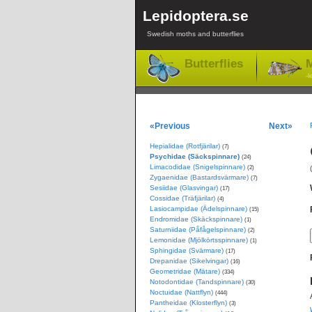
Lepidoptera.se
Swedish moths and butterflies
Butterflies
M
-l
«Previous
Next»
Hepialidae (Rotfjärilar)
(7)
Psychidae (Säckspinnare)
(24)
Limacodidae (Snigelspinnare)
(2)
Zygaenidae (Bastardsvärmare)
(7)
Sesiidae (Glasvingar)
(17)
Cossidae (Träfjärilar)
(4)
Lasiocampidae (Ädelspinnare)
(15)
Endromidae (Skäckspinnare)
(1)
Saturniidae (Påfågelspinnare)
(2)
Lemonidae (Mjölkörtsspinnare)
(1)
Sphingidae (Svärmare)
(17)
Drepanidae (Sikelvingar)
(16)
Geometridae (Mätare)
(334)
Notodontidae (Tandspinnare)
(30)
Noctuidae (Nattflyn)
(444)
Pantheidae (Klosterflyn)
(3)