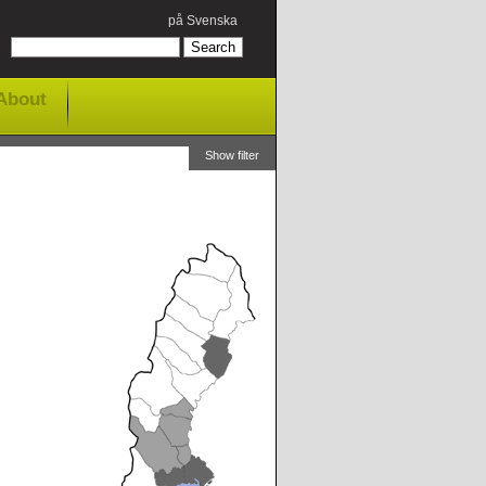
på Svenska
About
Show filter