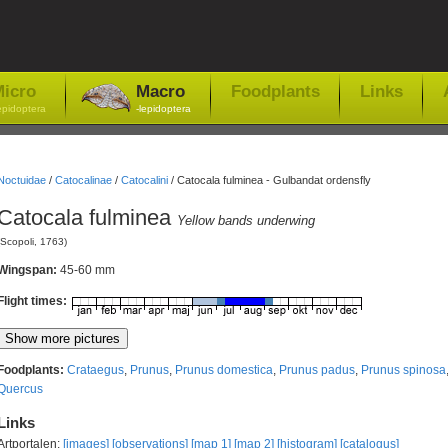
icro
Macro
Foodplants
Links
epidoptera
-lepidoptera
Noctuidae
/
Catocalinae
/
Catocalini
/
Catocala fulminea - Gulbandat ordensfly
Catocala fulminea
Yellow bands underwing
(Scopoli, 1763)
Wingspan:
45-60 mm
Flight times:
Foodplants:
Crataegus
,
Prunus
,
Prunus domestica
,
Prunus padus
,
Prunus spinosa
Quercus
Links
Artportalen:
[images]
[observations]
[map 1]
[map 2]
[histogram]
[catalogus]