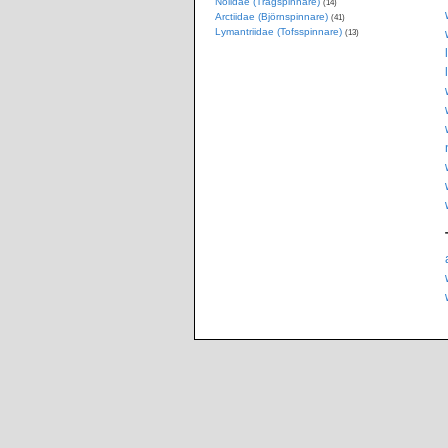
Nolidae (Trågspinnare)
(14)
Arctiidae (Björnspinnare)
(41)
Lymantriidae (Tofsspinnare)
(13)