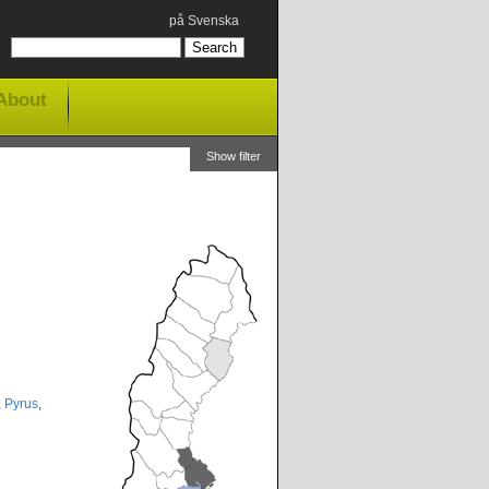
på Svenska
About
Show filter
,
Pyrus
,