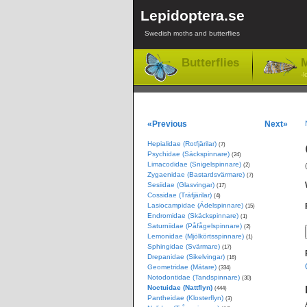
Lepidoptera.se
Swedish moths and butterflies
Butterflies
M
-l
«Previous
Next»
Hepialidae (Rotfjärilar)
(7)
Psychidae (Säckspinnare)
(24)
Limacodidae (Snigelspinnare)
(2)
Zygaenidae (Bastardsvärmare)
(7)
Sesiidae (Glasvingar)
(17)
Cossidae (Träfjärilar)
(4)
Lasiocampidae (Ädelspinnare)
(15)
Endromidae (Skäckspinnare)
(1)
Saturniidae (Påfågelspinnare)
(2)
Lemonidae (Mjölkörtsspinnare)
(1)
Sphingidae (Svärmare)
(17)
Drepanidae (Sikelvingar)
(16)
Geometridae (Mätare)
(334)
Notodontidae (Tandspinnare)
(30)
Noctuidae (Nattflyn)
(444)
Pantheidae (Klosterflyn)
(3)