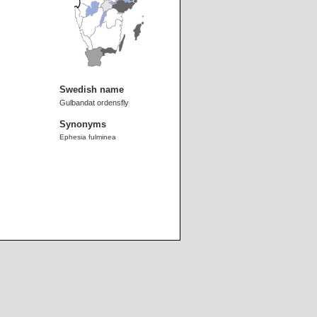
Swedish name
Gulbandat ordensfly
Synonyms
Ephesia fulminea