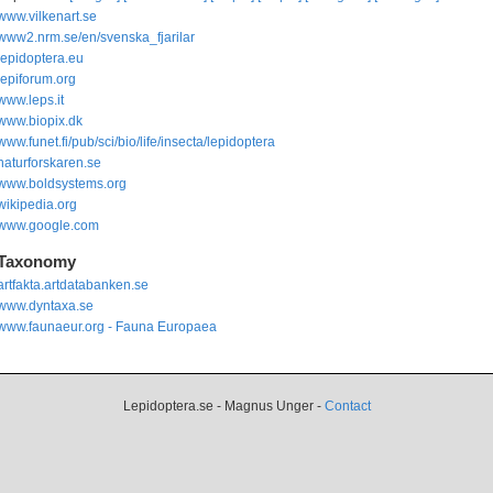
www.vilkenart.se
www2.nrm.se/en/svenska_fjarilar
lepidoptera.eu
lepiforum.org
www.leps.it
www.biopix.dk
www.funet.fi/pub/sci/bio/life/insecta/lepidoptera
naturforskaren.se
www.boldsystems.org
wikipedia.org
www.google.com
Taxonomy
artfakta.artdatabanken.se
www.dyntaxa.se
www.faunaeur.org - Fauna Europaea
Lepidoptera.se - Magnus Unger -
Contact