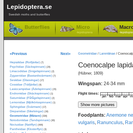
Lepidoptera.se
Swedish moths and butterflies
Butterflies
Micro
Macr
-lepidoptera
-lepidopte
«Previous
Next»
Geometridae
/
Larentiinae
/
Coenocalpe
Hepialidae (Rotfjärilar)
Coenocalpe lapi
(7)
Psychidae (Säckspinnare)
(24)
Limacodidae (Snigelspinnare)
(2)
(Hübner, 1809)
Zygaenidae (Bastardsvärmare)
(7)
Sesiidae (Glasvingar)
(17)
Wingspan:
24-34 mm
Cossidae (Träfjärilar)
(4)
Lasiocampidae (Ädelspinnare)
(15)
Flight times:
Endromidae (Skäckspinnare)
(1)
Saturniidae (Påfågelspinnare)
(2)
Lemonidae (Mjölkörtsspinnare)
(1)
Sphingidae (Svärmare)
(17)
Drepanidae (Sikelvingar)
(16)
Foodplants:
Anemone ne
Geometridae (Mätare)
(334)
Notodontidae (Tandspinnare)
(30)
vulgaris
,
Ranunculus
,
Ran
Noctuidae (Nattflyn)
(444)
Pantheidae (Klosterflyn)
(3)