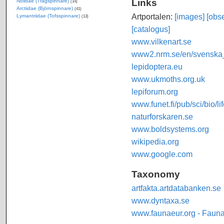
Links
Nolidae (Trågspinnare)
(14)
Arctiidae (Björnspinnare)
(41)
Artportalen:
[images]
[obse
Lymantriidae (Tofsspinnare)
(13)
[catalogus]
www.vilkenart.se
www2.nrm.se/en/svenska_f
lepidoptera.eu
www.ukmoths.org.uk
lepiforum.org
www.funet.fi/pub/sci/bio/li
naturforskaren.se
www.boldsystems.org
wikipedia.org
www.google.com
Taxonomy
artfakta.artdatabanken.se
www.dyntaxa.se
www.faunaeur.org - Faun