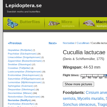
Lepidoptera.se
Swedish moths and butterflies
Butterflies
Micro
Macr
-lepidoptera
-lepidopte
«Previous
Next»
Noctuidae
/
Cuculliinae
/
Cucullia lact
Hepialidae (Rotfjärilar)
Cucullia lactucae
(7)
Psychidae (Säckspinnare)
(24)
Limacodidae (Snigelspinnare)
(2)
(Denis & Schiffermüller, 1775)
Zygaenidae (Bastardsvärmare)
(7)
Sesiidae (Glasvingar)
(17)
Wingspan:
44-53 mm
Cossidae (Träfjärilar)
(4)
Lasiocampidae (Ädelspinnare)
(15)
Flight times:
Endromidae (Skäckspinnare)
(1)
Saturniidae (Påfågelspinnare)
(2)
Lemonidae (Mjölkörtsspinnare)
(1)
Sphingidae (Svärmare)
(17)
Drepanidae (Sikelvingar)
(16)
Foodplants:
Cirsium arv
Geometridae (Mätare)
(334)
Notodontidae (Tandspinnare)
(30)
serriola
,
Mycelis muralis
,
Noctuidae (Nattflyn)
(444)
Sonchus oleraceus
,
Trago
Pantheidae (Klosterflyn)
(3)