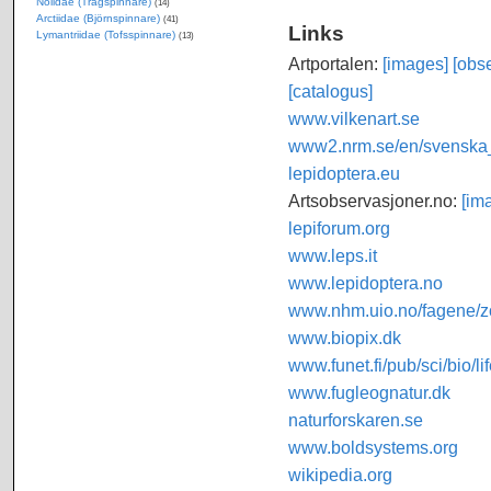
Nolidae (Trågspinnare)
(14)
Arctiidae (Björnspinnare)
(41)
Links
Lymantriidae (Tofsspinnare)
(13)
Artportalen:
[images]
[obse
[catalogus]
www.vilkenart.se
www2.nrm.se/en/svenska_f
lepidoptera.eu
Artsobservasjoner.no:
[im
lepiforum.org
www.leps.it
www.lepidoptera.no
www.nhm.uio.no/fagene/zo
www.biopix.dk
www.funet.fi/pub/sci/bio/li
www.fugleognatur.dk
naturforskaren.se
www.boldsystems.org
wikipedia.org