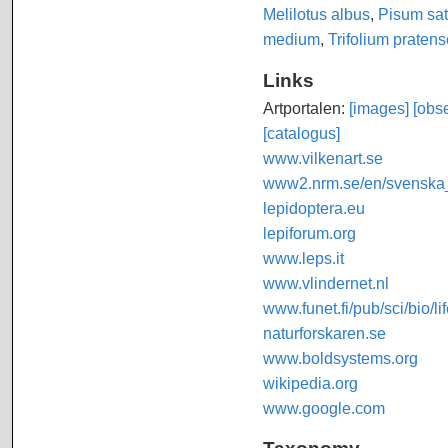
Melilotus albus
,
Pisum sa
medium
,
Trifolium pratens
Links
Artportalen:
[images]
[obse
[catalogus]
www.vilkenart.se
www2.nrm.se/en/svenska_f
lepidoptera.eu
lepiforum.org
www.leps.it
www.vlindernet.nl
www.funet.fi/pub/sci/bio/li
naturforskaren.se
www.boldsystems.org
wikipedia.org
www.google.com
Taxonomy