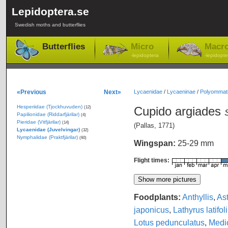
Lepidoptera.se
Swedish moths and butterflies
Butterflies
Micro
Macr
-lepidoptera
-lepidopte
«Previous
Next»
Lycaenidae
/
Lycaeninae
/
Polyommati
Hesperiidae (Tjockhuvuden)
Cupido argiades
(12)
Papilionidae (Riddarfjärilar)
(4)
Pieridae (Vitfjärilar)
(14)
(Pallas, 1771)
Lycaenidae (Juvelvingar)
(32)
Nymphalidae (Praktfjärilar)
(60)
Wingspan:
25-29 mm
Flight times:
Foodplants:
Anthyllis
,
As
japonicus
,
Lathyrus latifol
Lotus pedunculatus
,
Medi