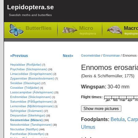
Lepidoptera.se
Swedish moths and butterflies
Butterflies
Micro
Macr
-lepidoptera
-lepidopte
«Previous
Next»
Geometridae
/
Ennominae
/
Ennomos e
Hepialidae (Rotfjärilar)
Ennomos erosar
(7)
Psychidae (Säckspinnare)
(24)
Limacodidae (Snigelspinnare)
(2)
(Denis & Schiffermüller, 1775)
Zygaenidae (Bastardsvärmare)
(7)
Sesiidae (Glasvingar)
(17)
Wingspan:
30-40 mm
Cossidae (Träfjärilar)
(4)
Lasiocampidae (Ädelspinnare)
(15)
Flight times:
Endromidae (Skäckspinnare)
(1)
Saturniidae (Påfågelspinnare)
(2)
Lemonidae (Mjölkörtsspinnare)
(1)
Sphingidae (Svärmare)
(17)
Drepanidae (Sikelvingar)
(16)
Foodplants:
Betula
,
Carp
Geometridae (Mätare)
(334)
Notodontidae (Tandspinnare)
(30)
Ulmus
Noctuidae (Nattflyn)
(444)
Pantheidae (Klosterflyn)
(3)