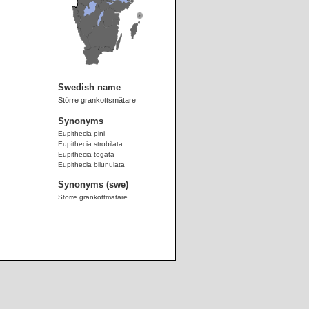
Swedish name
Större grankottsmätare
Synonyms
Eupithecia pini
Eupithecia strobilata
Eupithecia togata
Eupithecia bilunulata
Synonyms (swe)
Större grankottmätare