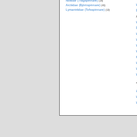
Nolidae (Trågspinnare)
(14)
Arctiidae (Björnspinnare)
(41)
Lymantriidae (Tofsspinnare)
(13)