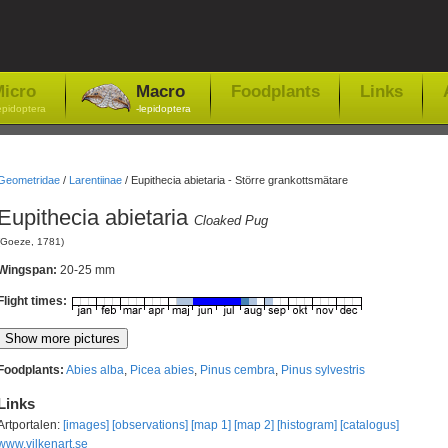
icro
Macro
Foodplants
Links
epidoptera
-lepidoptera
Geometridae
/
Larentiinae
/
Eupithecia abietaria - Större grankottsmätare
Eupithecia abietaria
Cloaked Pug
(Goeze, 1781)
Wingspan:
20-25 mm
Flight times:
Foodplants:
Abies alba
,
Picea abies
,
Pinus cembra
,
Pinus sylvestris
Links
Artportalen:
[images]
[observations]
[map 1]
[map 2]
[histogram]
[catalogus]
www.vilkenart.se