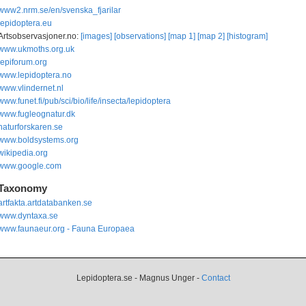
www2.nrm.se/en/svenska_fjarilar
lepidoptera.eu
Artsobservasjoner.no:
[images]
[observations]
[map 1]
[map 2]
[histogram]
www.ukmoths.org.uk
lepiforum.org
www.lepidoptera.no
www.vlindernet.nl
www.funet.fi/pub/sci/bio/life/insecta/lepidoptera
www.fugleognatur.dk
naturforskaren.se
www.boldsystems.org
wikipedia.org
www.google.com
Taxonomy
artfakta.artdatabanken.se
www.dyntaxa.se
www.faunaeur.org - Fauna Europaea
Lepidoptera.se - Magnus Unger -
Contact