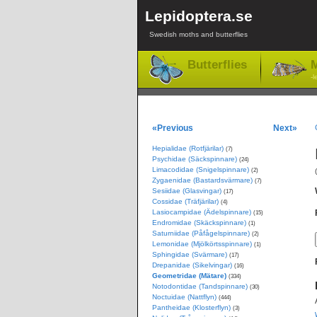
Lepidoptera.se
Swedish moths and butterflies
Butterflies
M
-l
«Previous
Next»
Hepialidae (Rotfjärilar)
(7)
Psychidae (Säckspinnare)
(24)
Limacodidae (Snigelspinnare)
(2)
Zygaenidae (Bastardsvärmare)
(7)
Sesiidae (Glasvingar)
(17)
Cossidae (Träfjärilar)
(4)
Lasiocampidae (Ädelspinnare)
(15)
Endromidae (Skäckspinnare)
(1)
Saturniidae (Påfågelspinnare)
(2)
Lemonidae (Mjölkörtsspinnare)
(1)
Sphingidae (Svärmare)
(17)
Drepanidae (Sikelvingar)
(16)
Geometridae (Mätare)
(334)
Notodontidae (Tandspinnare)
(30)
Noctuidae (Nattflyn)
(444)
Pantheidae (Klosterflyn)
(3)