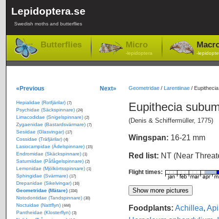
Lepidoptera.se
Swedish moths and butterflies
Butterflies
Micro
Macr
-lepidoptera
-lepidopte
«Previous
Next»
Geometridae
/
Larentiinae
/
Eupitheci
Hepialidae (Rotfjärilar)
Eupithecia subu
(7)
Psychidae (Säckspinnare)
(24)
Limacodidae (Snigelspinnare)
(2)
(Denis & Schiffermüller, 1775)
Zygaenidae (Bastardsvärmare)
(7)
Sesiidae (Glasvingar)
(17)
Wingspan:
16-21 mm
Cossidae (Träfjärilar)
(4)
Lasiocampidae (Ädelspinnare)
(15)
Endromidae (Skäckspinnare)
Red list:
NT (Near Threa
(1)
Saturniidae (Påfågelspinnare)
(2)
Lemonidae (Mjölkörtsspinnare)
(1)
Flight times:
Sphingidae (Svärmare)
(17)
Drepanidae (Sikelvingar)
(16)
Geometridae (Mätare)
(334)
Notodontidae (Tandspinnare)
(30)
Noctuidae (Nattflyn)
Foodplants:
Achillea
,
Api
(444)
Pantheidae (Klosterflyn)
(3)