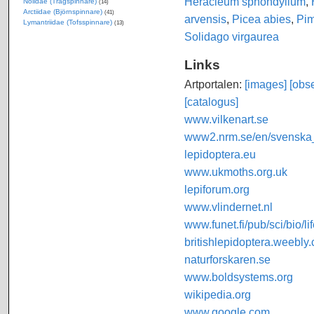
Heracleum sphondylium
,
Nolidae (Trågspinnare)
(14)
Arctiidae (Björnspinnare)
(41)
arvensis
,
Picea abies
,
Pim
Lymantriidae (Tofsspinnare)
(13)
Solidago virgaurea
Links
Artportalen:
[images]
[obse
[catalogus]
www.vilkenart.se
www2.nrm.se/en/svenska_f
lepidoptera.eu
www.ukmoths.org.uk
lepiforum.org
www.vlindernet.nl
www.funet.fi/pub/sci/bio/li
britishlepidoptera.weebly
naturforskaren.se
www.boldsystems.org
wikipedia.org
www.google.com