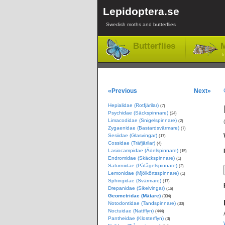
Lepidoptera.se
Swedish moths and butterflies
Butterflies
M
-l
«Previous
Next»
Hepialidae (Rotfjärilar)
(7)
Psychidae (Säckspinnare)
(24)
Limacodidae (Snigelspinnare)
(2)
Zygaenidae (Bastardsvärmare)
(7)
Sesiidae (Glasvingar)
(17)
Cossidae (Träfjärilar)
(4)
Lasiocampidae (Ädelspinnare)
(15)
Endromidae (Skäckspinnare)
(1)
Saturniidae (Påfågelspinnare)
(2)
Lemonidae (Mjölkörtsspinnare)
(1)
Sphingidae (Svärmare)
(17)
Drepanidae (Sikelvingar)
(16)
Geometridae (Mätare)
(334)
Notodontidae (Tandspinnare)
(30)
Noctuidae (Nattflyn)
(444)
Pantheidae (Klosterflyn)
(3)