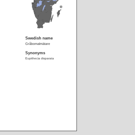
Swedish name
Gråbomalmätare
Synonyms
Eupithecia disparata