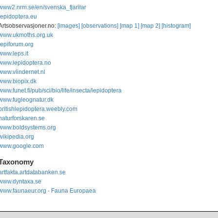
www2.nrm.se/en/svenska_fjarilar
lepidoptera.eu
Artsobservasjoner.no:
[images]
[observations]
[map 1]
[map 2]
[histogram]
www.ukmoths.org.uk
lepiforum.org
www.leps.it
www.lepidoptera.no
www.vlindernet.nl
www.biopix.dk
www.funet.fi/pub/sci/bio/life/insecta/lepidoptera
www.fugleognatur.dk
britishlepidoptera.weebly.com
naturforskaren.se
www.boldsystems.org
wikipedia.org
www.google.com
Taxonomy
artfakta.artdatabanken.se
www.dyntaxa.se
www.faunaeur.org - Fauna Europaea