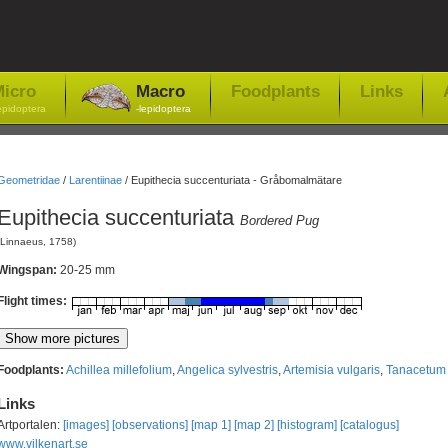
icro
Macro
Foodplants
Links
epidoptera
-lepidoptera
Geometridae
/
Larentiinae
/
Eupithecia succenturiata - Gråbomalmätare
Eupithecia succenturiata
Bordered Pug
(Linnaeus, 1758)
Wingspan:
20-25 mm
Flight times:
Foodplants:
Achillea millefolium
,
Angelica sylvestris
,
Artemisia vulgaris
,
Tanacetum 
Links
Artportalen:
[images]
[observations]
[map 1]
[map 2]
[histogram]
[catalogus]
www.vilkenart.se