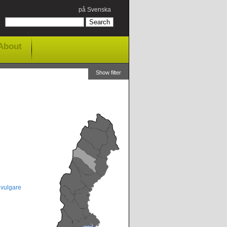
på Svenska
About
Show filter
vulgare