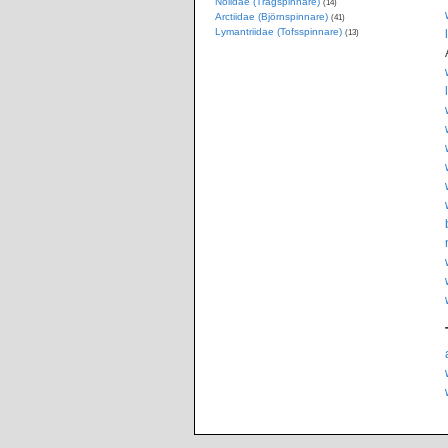
Nolidae (Trågspinnare)
(14)
Arctiidae (Björnspinnare)
(41)
Lymantriidae (Tofsspinnare)
(13)