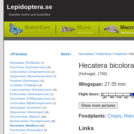
Lepidoptera.se
Swedish moths and butterflies
Butterflies
Micro
Macr
-lepidoptera
-lepidopte
«Previous
Next»
Noctuidae
/
Hadeninae
/
Hadenini
/
Hec
Hepialidae (Rotfjärilar)
Hecatera bicolor
(7)
Psychidae (Säckspinnare)
(24)
Limacodidae (Snigelspinnare)
(2)
(Hufnagel, 1766)
Zygaenidae (Bastardsvärmare)
(7)
Sesiidae (Glasvingar)
(17)
Wingspan:
27-35 mm
Cossidae (Träfjärilar)
(4)
Lasiocampidae (Ädelspinnare)
(15)
Flight times:
Endromidae (Skäckspinnare)
(1)
Saturniidae (Påfågelspinnare)
(2)
Lemonidae (Mjölkörtsspinnare)
(1)
Sphingidae (Svärmare)
(17)
Drepanidae (Sikelvingar)
(16)
Foodplants:
Crepis
,
Hier
Geometridae (Mätare)
(334)
Notodontidae (Tandspinnare)
(30)
Noctuidae (Nattflyn)
(444)
Links
Pantheidae (Klosterflyn)
(3)