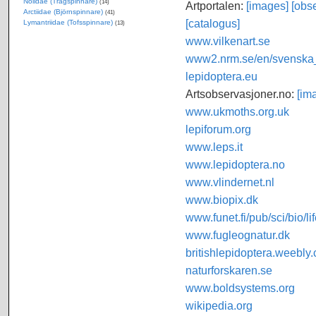
Nolidae (Trågspinnare)
(14)
Artportalen:
[images]
[obse
Arctiidae (Björnspinnare)
(41)
[catalogus]
Lymantriidae (Tofsspinnare)
(13)
www.vilkenart.se
www2.nrm.se/en/svenska_f
lepidoptera.eu
Artsobservasjoner.no:
[im
www.ukmoths.org.uk
lepiforum.org
www.leps.it
www.lepidoptera.no
www.vlindernet.nl
www.biopix.dk
www.funet.fi/pub/sci/bio/li
www.fugleognatur.dk
britishlepidoptera.weebly
naturforskaren.se
www.boldsystems.org
wikipedia.org