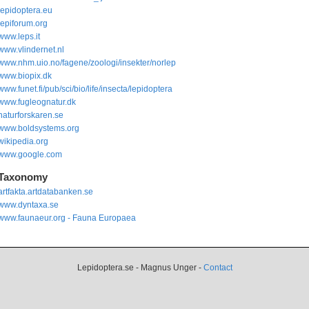
lepidoptera.eu
lepiforum.org
www.leps.it
www.vlindernet.nl
www.nhm.uio.no/fagene/zoologi/insekter/norlep
www.biopix.dk
www.funet.fi/pub/sci/bio/life/insecta/lepidoptera
www.fugleognatur.dk
naturforskaren.se
www.boldsystems.org
wikipedia.org
www.google.com
Taxonomy
artfakta.artdatabanken.se
www.dyntaxa.se
www.faunaeur.org - Fauna Europaea
Lepidoptera.se - Magnus Unger -
Contact