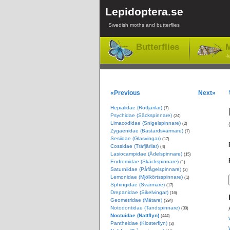
Lepidoptera.se
Swedish moths and butterflies
Butterflies
M
-l
«Previous
Next»
Hepialidae (Rotfjärilar)
(7)
Psychidae (Säckspinnare)
(24)
Limacodidae (Snigelspinnare)
(2)
Zygaenidae (Bastardsvärmare)
(7)
Sesiidae (Glasvingar)
(17)
Cossidae (Träfjärilar)
(4)
Lasiocampidae (Ädelspinnare)
(15)
Endromidae (Skäckspinnare)
(1)
Saturniidae (Påfågelspinnare)
(2)
Lemonidae (Mjölkörtsspinnare)
(1)
Sphingidae (Svärmare)
(17)
Drepanidae (Sikelvingar)
(16)
Geometridae (Mätare)
(334)
Notodontidae (Tandspinnare)
(30)
Noctuidae (Nattflyn)
(444)
Pantheidae (Klosterflyn)
(3)