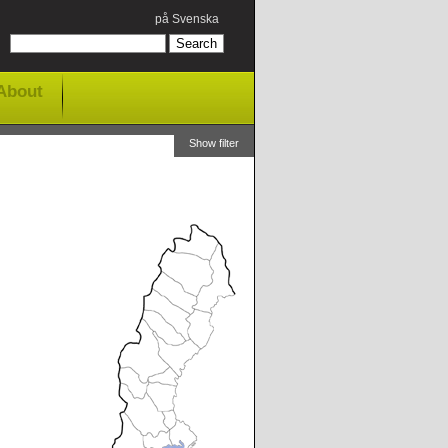
på Svenska
About
Show filter