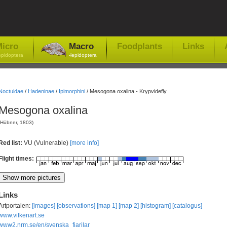
icro
Macro
Foodplants
Links
epidoptera
-lepidoptera
Noctuidae
/
Hadeninae
/
Ipimorphini
/
Mesogona oxalina - Krypvidefly
Mesogona oxalina
(Hübner, 1803)
Red list:
VU (Vulnerable)
[more info]
Flight times:
Links
Artportalen:
[images]
[observations]
[map 1]
[map 2]
[histogram]
[catalogus]
www.vilkenart.se
www2.nrm.se/en/svenska_fjarilar