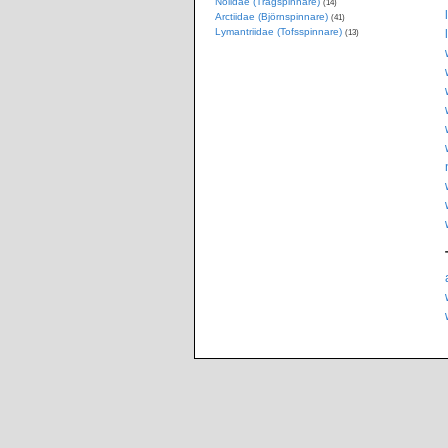
Nolidae (Trågspinnare)
(14)
Arctiidae (Björnspinnare)
(41)
Lymantriidae (Tofsspinnare)
(13)