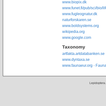
www.biopix.dk
www.funet.fi/pub/sci/bio/li
www.fugleognatur.dk
naturforskaren.se
www.boldsystems.org
wikipedia.org
www.google.com
Taxonomy
artfakta.artdatabanken.se
www.dyntaxa.se
www.faunaeur.org - Faun
Lepidoptera