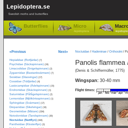
Lepidoptera.se
Swedish moths and butterflies
Butterflies
Micro
Macr
-lepidoptera
-lepidopte
«Previous
Next»
Noctuidae
/
Hadeninae
/
Orthosiini
/
Pa
Hepialidae (Rotfjärilar)
Panolis flammea
(7)
Psychidae (Säckspinnare)
(24)
Limacodidae (Snigelspinnare)
(2)
(Denis & Schiffermüller, 1775)
Zygaenidae (Bastardsvärmare)
(7)
Sesiidae (Glasvingar)
(17)
Wingspan:
30-40 mm
Cossidae (Träfjärilar)
(4)
Lasiocampidae (Ädelspinnare)
(15)
Flight times:
Endromidae (Skäckspinnare)
(1)
Saturniidae (Påfågelspinnare)
(2)
Lemonidae (Mjölkörtsspinnare)
(1)
Sphingidae (Svärmare)
(17)
Drepanidae (Sikelvingar)
(16)
Geometridae (Mätare)
(334)
Notodontidae (Tandspinnare)
(30)
Noctuidae (Nattflyn)
(444)
Pantheidae (Klosterflyn)
(3)