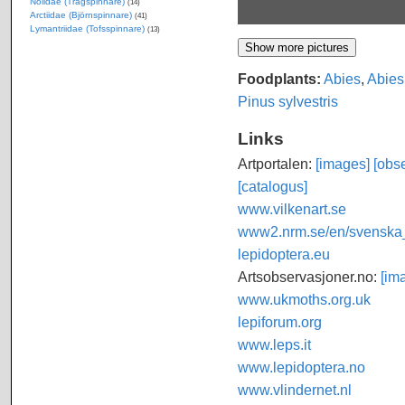
Nolidae (Trågspinnare)
(14)
Arctiidae (Björnspinnare)
(41)
Lymantriidae (Tofsspinnare)
(13)
Foodplants:
Abies
,
Abies
Pinus sylvestris
Links
Artportalen:
[images]
[obse
[catalogus]
www.vilkenart.se
www2.nrm.se/en/svenska_f
lepidoptera.eu
Artsobservasjoner.no:
[im
www.ukmoths.org.uk
lepiforum.org
www.leps.it
www.lepidoptera.no
www.vlindernet.nl