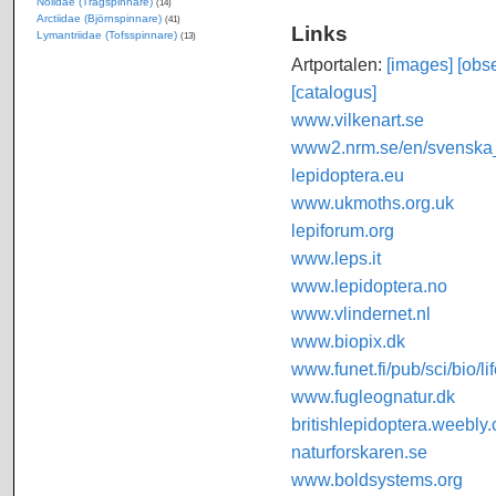
Nolidae (Trågspinnare)
(14)
Arctiidae (Björnspinnare)
(41)
Links
Lymantriidae (Tofsspinnare)
(13)
Artportalen:
[images]
[obse
[catalogus]
www.vilkenart.se
www2.nrm.se/en/svenska_f
lepidoptera.eu
www.ukmoths.org.uk
lepiforum.org
www.leps.it
www.lepidoptera.no
www.vlindernet.nl
www.biopix.dk
www.funet.fi/pub/sci/bio/li
www.fugleognatur.dk
britishlepidoptera.weebly
naturforskaren.se
www.boldsystems.org