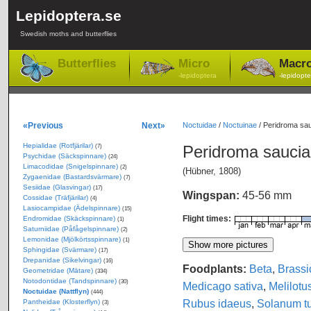
Lepidoptera.se
Swedish moths and butterflies
Butterflies
Micro
Macr
-lepidoptera
-lepidopte
«Previous
Next»
Noctuidae
/
Noctuinae
/
Peridroma sauc
Hepialidae (Rotfjärilar)
Peridroma sauci
(7)
Psychidae (Säckspinnare)
(24)
Limacodidae (Snigelspinnare)
(2)
(Hübner, 1808)
Zygaenidae (Bastardsvärmare)
(7)
Sesiidae (Glasvingar)
(17)
Wingspan:
45-56 mm
Cossidae (Träfjärilar)
(4)
Lasiocampidae (Ädelspinnare)
(15)
Flight times:
Endromidae (Skäckspinnare)
(1)
Saturniidae (Påfågelspinnare)
(2)
Lemonidae (Mjölkörtsspinnare)
(1)
Sphingidae (Svärmare)
(17)
Drepanidae (Sikelvingar)
(16)
Foodplants:
Beta
,
Brassi
Geometridae (Mätare)
(334)
Notodontidae (Tandspinnare)
(30)
Medicago sativa
,
Melilotu
Noctuidae (Nattflyn)
(444)
Rubus idaeus
,
Solanum t
Pantheidae (Klosterflyn)
(3)