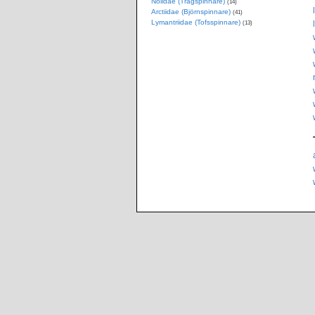
Nolidae (Trågspinnare)
(14)
Arctiidae (Björnspinnare)
(41)
Lymantriidae (Tofsspinnare)
(13)