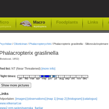
icro
Macro
Foodplants
Links
epidoptera
-lepidoptera
Psychidae
/
Oiketicinae
/
Phalacropterychini
/
Phalacropterix graslinella - Silkessäckspinnare
Phalacropterix graslinella
(Boisduval, 1852)
Red list:
NT (Near Threatened)
[more info]
Flight times:
Links
Artportalen:
[images]
[observations]
[map 1]
[map 2]
[histogram]
[catalogus]
www.vilkenart.se
www2.nrm.se/en/svenska_fjarilar