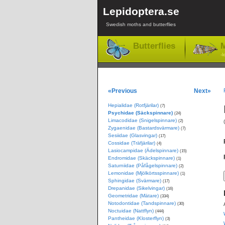
Lepidoptera.se
Swedish moths and butterflies
Butterflies
M
-l
«Previous
Next»
Hepialidae (Rotfjärilar)
(7)
Psychidae (Säckspinnare)
(24)
Limacodidae (Snigelspinnare)
(2)
Zygaenidae (Bastardsvärmare)
(7)
Sesiidae (Glasvingar)
(17)
Cossidae (Träfjärilar)
(4)
Lasiocampidae (Ädelspinnare)
(15)
Endromidae (Skäckspinnare)
(1)
Saturniidae (Påfågelspinnare)
(2)
Lemonidae (Mjölkörtsspinnare)
(1)
Sphingidae (Svärmare)
(17)
Drepanidae (Sikelvingar)
(16)
Geometridae (Mätare)
(334)
Notodontidae (Tandspinnare)
(30)
Noctuidae (Nattflyn)
(444)
Pantheidae (Klosterflyn)
(3)