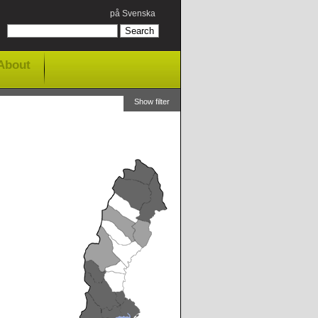
på Svenska
About
Show filter