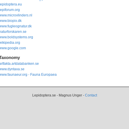
lepidoptera.eu
lepiforum.org
www.microvlinders.nl
www.biopix.dk
www.fugleognatur.dk
naturforskaren.se
www.boldsystems.org
wikipedia.org
www.google.com
Taxonomy
artfakta.artdatabanken.se
www.dyntaxa.se
www.faunaeur.org - Fauna Europaea
Lepidoptera.se - Magnus Unger -
Contact