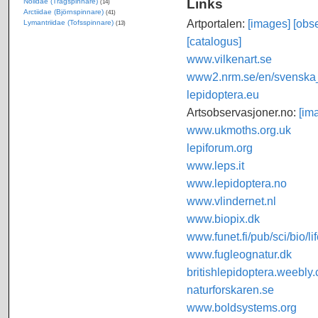
Links
Nolidae (Trågspinnare)
(14)
Arctiidae (Björnspinnare)
(41)
Artportalen:
[images]
[obse
Lymantriidae (Tofsspinnare)
(13)
[catalogus]
www.vilkenart.se
www2.nrm.se/en/svenska_f
lepidoptera.eu
Artsobservasjoner.no:
[im
www.ukmoths.org.uk
lepiforum.org
www.leps.it
www.lepidoptera.no
www.vlindernet.nl
www.biopix.dk
www.funet.fi/pub/sci/bio/li
www.fugleognatur.dk
britishlepidoptera.weebly
naturforskaren.se
www.boldsystems.org