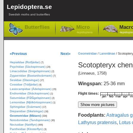
Lepidoptera.se
Swedish moths and butterflies
Butterflies
Micro
Macr
-lepidoptera
-lepidopte
«Previous
Next»
Geometridae
/
Larentiinae
/
Scotopter
Hepialidae (Rotfjärilar)
Scotopteryx che
(7)
Psychidae (Säckspinnare)
(24)
Limacodidae (Snigelspinnare)
(2)
(Linnaeus, 1758)
Zygaenidae (Bastardsvärmare)
(7)
Sesiidae (Glasvingar)
(17)
Wingspan:
25-36 mm
Cossidae (Träfjärilar)
(4)
Lasiocampidae (Ädelspinnare)
(15)
Flight times:
Endromidae (Skäckspinnare)
(1)
Saturniidae (Påfågelspinnare)
(2)
Lemonidae (Mjölkörtsspinnare)
(1)
Sphingidae (Svärmare)
(17)
Drepanidae (Sikelvingar)
(16)
Foodplants:
Astragalus g
Geometridae (Mätare)
(334)
Notodontidae (Tandspinnare)
(30)
Lathyrus pratensis
,
Lotus 
Noctuidae (Nattflyn)
(444)
Pantheidae (Klosterflyn)
(3)