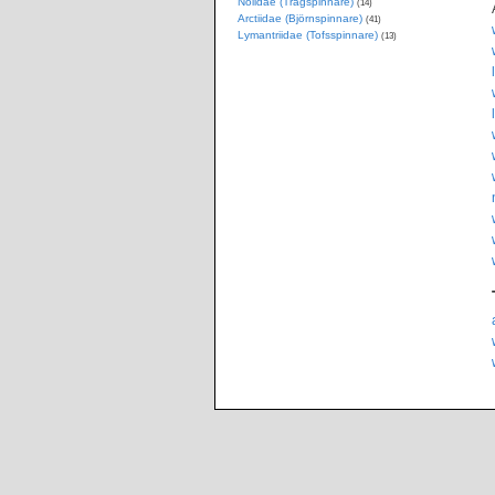
Nolidae (Trågspinnare)
(14)
Arctiidae (Björnspinnare)
(41)
Lymantriidae (Tofsspinnare)
(13)