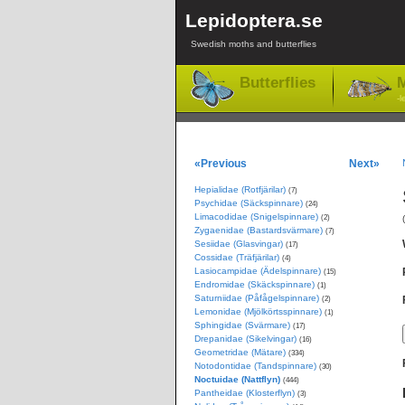
Lepidoptera.se
Swedish moths and butterflies
Butterflies
M
-l
«Previous
Next»
Hepialidae (Rotfjärilar)
(7)
Psychidae (Säckspinnare)
(24)
Limacodidae (Snigelspinnare)
(2)
Zygaenidae (Bastardsvärmare)
(7)
Sesiidae (Glasvingar)
(17)
Cossidae (Träfjärilar)
(4)
Lasiocampidae (Ädelspinnare)
(15)
Endromidae (Skäckspinnare)
(1)
Saturniidae (Påfågelspinnare)
(2)
Lemonidae (Mjölkörtsspinnare)
(1)
Sphingidae (Svärmare)
(17)
Drepanidae (Sikelvingar)
(16)
Geometridae (Mätare)
(334)
Notodontidae (Tandspinnare)
(30)
Noctuidae (Nattflyn)
(444)
Pantheidae (Klosterflyn)
(3)