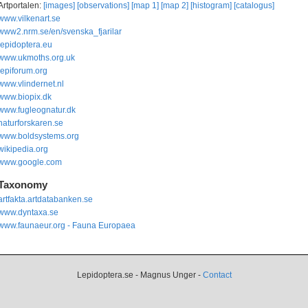
Artportalen:
[images]
[observations]
[map 1]
[map 2]
[histogram]
[catalogus]
www.vilkenart.se
www2.nrm.se/en/svenska_fjarilar
lepidoptera.eu
www.ukmoths.org.uk
lepiforum.org
www.vlindernet.nl
www.biopix.dk
www.fugleognatur.dk
naturforskaren.se
www.boldsystems.org
wikipedia.org
www.google.com
Taxonomy
artfakta.artdatabanken.se
www.dyntaxa.se
www.faunaeur.org - Fauna Europaea
Lepidoptera.se - Magnus Unger -
Contact