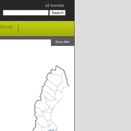
på Svenska
About
Show filter