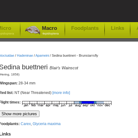
icro
Macro
Foodplants
Links
epidoptera
-lepidoptera
Noctuidae
/
Hadeninae
/
Apameini
/
Sedina buettneri - Brunstarrsfly
Sedina buettneri
Blair's Wainscot
(Hering, 1858)
Wingspan:
28-34 mm
Red list:
NT (Near Threatened)
[more info]
Flight times:
Foodplants:
Carex
,
Glyceria maxima
Links