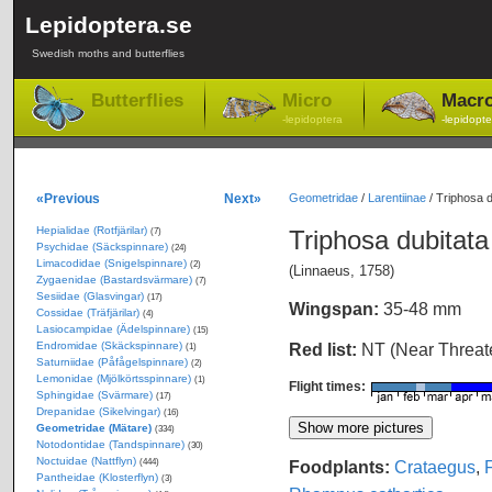
Lepidoptera.se
Swedish moths and butterflies
Butterflies
Micro
Macr
-lepidoptera
-lepidopte
«Previous
Next»
Geometridae
/
Larentiinae
/
Triphosa d
Hepialidae (Rotfjärilar)
Triphosa dubitat
(7)
Psychidae (Säckspinnare)
(24)
Limacodidae (Snigelspinnare)
(2)
(Linnaeus, 1758)
Zygaenidae (Bastardsvärmare)
(7)
Sesiidae (Glasvingar)
(17)
Wingspan:
35-48 mm
Cossidae (Träfjärilar)
(4)
Lasiocampidae (Ädelspinnare)
(15)
Endromidae (Skäckspinnare)
Red list:
NT (Near Threa
(1)
Saturniidae (Påfågelspinnare)
(2)
Lemonidae (Mjölkörtsspinnare)
(1)
Flight times:
Sphingidae (Svärmare)
(17)
Drepanidae (Sikelvingar)
(16)
Geometridae (Mätare)
(334)
Notodontidae (Tandspinnare)
(30)
Noctuidae (Nattflyn)
Foodplants:
Crataegus
,
(444)
Pantheidae (Klosterflyn)
(3)