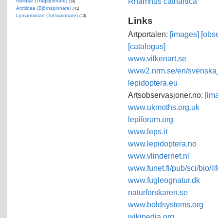
Rhamnus cathartica
Nolidae (Trågspinnare)
(14)
Arctiidae (Björnspinnare)
(41)
Lymantriidae (Tofsspinnare)
(13)
Links
Artportalen:
[images]
[obse
[catalogus]
www.vilkenart.se
www2.nrm.se/en/svenska_f
lepidoptera.eu
Artsobservasjoner.no:
[im
www.ukmoths.org.uk
lepiforum.org
www.leps.it
www.lepidoptera.no
www.vlindernet.nl
www.funet.fi/pub/sci/bio/li
www.fugleognatur.dk
naturforskaren.se
www.boldsystems.org
wikipedia.org