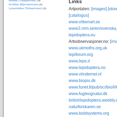
Links
Nolidae (Trågspinnare)
(14)
Arctiidae (Björnspinnare)
(41)
Artportalen:
[images]
[obse
Lymantriidae (Tofsspinnare)
(13)
[catalogus]
www.vilkenart.se
www2.nrm.se/en/svenska_f
lepidoptera.eu
Artsobservasjoner.no:
[im
www.ukmoths.org.uk
lepiforum.org
www.leps.it
www.lepidoptera.no
www.vlindernet.nl
www.biopix.dk
www.funet.fi/pub/sci/bio/li
www.fugleognatur.dk
britishlepidoptera.weebly
naturforskaren.se
www.boldsystems.org