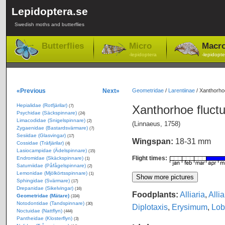
Lepidoptera.se
Swedish moths and butterflies
Butterflies
Micro
Macr
-lepidoptera
-lepidopte
«Previous
Next»
Geometridae
/
Larentiinae
/
Xanthorhoe
Hepialidae (Rotfjärilar)
Xanthorhoe fluct
(7)
Psychidae (Säckspinnare)
(24)
Limacodidae (Snigelspinnare)
(2)
(Linnaeus, 1758)
Zygaenidae (Bastardsvärmare)
(7)
Sesiidae (Glasvingar)
(17)
Wingspan:
18-31 mm
Cossidae (Träfjärilar)
(4)
Lasiocampidae (Ädelspinnare)
(15)
Flight times:
Endromidae (Skäckspinnare)
(1)
Saturniidae (Påfågelspinnare)
(2)
Lemonidae (Mjölkörtsspinnare)
(1)
Sphingidae (Svärmare)
(17)
Drepanidae (Sikelvingar)
(16)
Foodplants:
Alliaria
,
Allia
Geometridae (Mätare)
(334)
Notodontidae (Tandspinnare)
(30)
Diplotaxis
,
Erysimum
,
Lob
Noctuidae (Nattflyn)
(444)
Pantheidae (Klosterflyn)
(3)