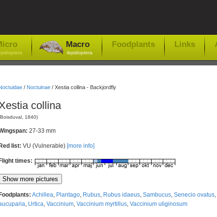
icro
Macro
Foodplants
Links
epidoptera
-lepidoptera
Noctuidae
/
Noctuinae
/
Xestia collina - Backjordfly
Xestia collina
(Boisduval, 1840)
Wingspan:
27-33 mm
Red list:
VU (Vulnerable)
[more info]
Flight times:
Foodplants:
Achillea
,
Plantago
,
Rubus
,
Rubus idaeus
,
Sambucus
,
Senecio ovatus
aucuparia
,
Urtica
,
Vaccinium
,
Vaccinium myrtillus
,
Vaccinium uliginosum