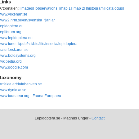
Links
Artportalen:
[images]
[observations]
[map 1]
[map 2]
[histogram]
[catalogus]
www.vilkenart.se
www2.nrm.se/en/svenska_fjarilar
lepidoptera.eu
lepiforum.org
www.lepidoptera.no
www.funet.fi/pub/sci/bio/life/insecta/lepidoptera
naturforskaren.se
www.boldsystems.org
wikipedia.org
www.google.com
Taxonomy
artfakta.artdatabanken.se
www.dyntaxa.se
www.faunaeur.org - Fauna Europaea
Lepidoptera.se - Magnus Unger -
Contact