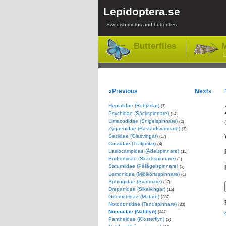
Lepidoptera.se
Swedish moths and butterflies
Butterflies
M
-l
«Previous
Next»
Hepialidae (Rotfjärilar)
(7)
Psychidae (Säckspinnare)
(24)
Limacodidae (Snigelspinnare)
(2)
Zygaenidae (Bastardsvärmare)
(7)
Sesiidae (Glasvingar)
(17)
Cossidae (Träfjärilar)
(4)
Lasiocampidae (Ädelspinnare)
(15)
Endromidae (Skäckspinnare)
(1)
Saturniidae (Påfågelspinnare)
(2)
Lemonidae (Mjölkörtsspinnare)
(1)
Sphingidae (Svärmare)
(17)
Drepanidae (Sikelvingar)
(16)
Geometridae (Mätare)
(334)
Notodontidae (Tandspinnare)
(30)
Noctuidae (Nattflyn)
(444)
Pantheidae (Klosterflyn)
(3)