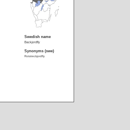
Swedish name
Backjordfly
Synonyms (swe)
Rotstreckjordfly