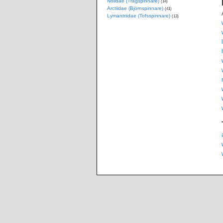
Nolidae (Trågspinnare)
(14)
Arctiidae (Björnspinnare)
(41)
Lymantriidae (Tofsspinnare)
(13)