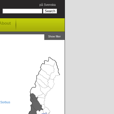
på Svenska
About
Show filter
,
Sorbus