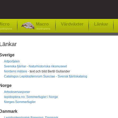
icro
Macro
Värdväxter
Länkar
epidoptera
-lepidoptera
Länkar
Sverige
Artportalen
Svenska fjärilar - Naturhistoriska riksmuseet
Nordens mätare
- text och bild Bertil Gullander
Catalogus Lepidopterorum Sueciae - Svensk fjärilskatalog
Norge
Artsobservasjoner
lepidoptera.no: Sommerfugler i Norge
Norges Sommerfugler
Danmark
Lepidopterologisk Forening, Danmark