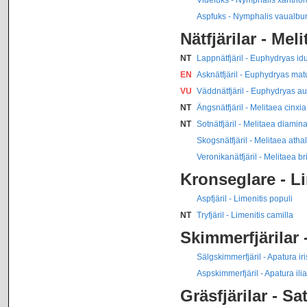
Aspfuks - Nymphalis vaualb
Nätfjärilar - Mel
NT
Lappnätfjäril - Euphydryas id
EN
Asknätfjäril - Euphydryas mat
VU
Väddnätfjäril - Euphydryas au
NT
Ängsnätfjäril - Melitaea cinxia
NT
Sotnätfjäril - Melitaea diamin
Skogsnätfjäril - Melitaea athal
Veronikanätfjäril - Melitaea br
Kronseglare - L
Aspfjäril - Limenitis populi
NT
Tryfjäril - Limenitis camilla
Skimmerfjärilar 
Sälgskimmerfjäril - Apatura iri
Aspskimmerfjäril - Apatura ilia
Gräsfjärilar - Sa