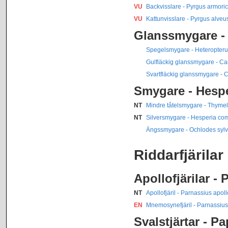
VU
Backvisslare - Pyrgus armori
VU
Kattunvisslare - Pyrgus alveu
Glanssmygare - 
Spegelsmygare - Heteropter
Gulfläckig glanssmygare - C
Svartfläckig glanssmygare - C
Smygare - Hespe
NT
Mindre tåtelsmygare - Thymel
NT
Silversmygare - Hesperia c
Ängssmygare - Ochlodes syl
Riddarfjärilar
Apollofjärilar -
NT
Apollofjäril - Parnassius apoll
EN
Mnemosynefjäril - Parnassi
Svalstjärtar - Pa