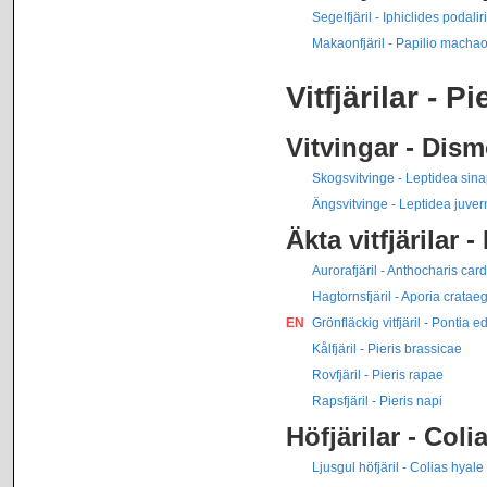
Segelfjäril - Iphiclides podalir
Makaonfjäril - Papilio macha
Vitfjärilar - P
Vitvingar - Dis
Skogsvitvinge - Leptidea sina
Ängsvitvinge - Leptidea juver
Äkta vitfjärilar -
Aurorafjäril - Anthocharis ca
Hagtornsfjäril - Aporia crataeg
EN
Grönfläckig vitfjäril - Pontia 
Kålfjäril - Pieris brassicae
Rovfjäril - Pieris rapae
Rapsfjäril - Pieris napi
Höfjärilar - Coli
Ljusgul höfjäril - Colias hyale