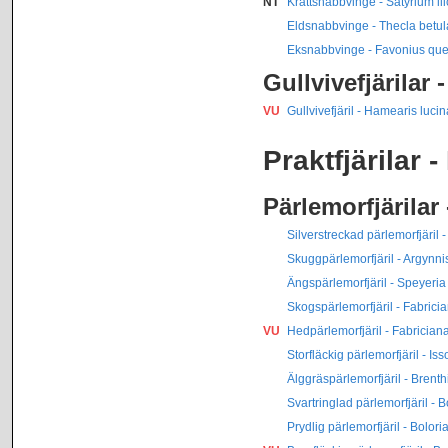
NT
Krattsnabbvinge - Satyrium ili
Eldsnabbvinge - Thecla betu
Eksnabbvinge - Favonius que
Gullvivefjärilar 
VU
Gullvivefjäril - Hamearis lucin
Praktfjärilar
Pärlemorfjärilar
Silverstreckad pärlemorfjäril 
Skuggpärlemorfjäril - Argynni
Ängspärlemorfjäril - Speyeria
Skogspärlemorfjäril - Fabrici
VU
Hedpärlemorfjäril - Fabrician
Storfläckig pärlemorfjäril - Iss
Älggräspärlemorfjäril - Brenth
Svartringlad pärlemorfjäril - 
Prydlig pärlemorfjäril - Bolor