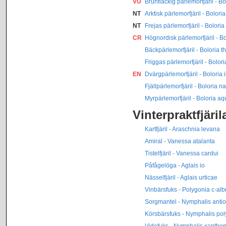
VU
Brunfläckig pärlemorfjäril - B
NT
Arktisk pärlemorfjäril - Bolori
NT
Frejas pärlemorfjäril - Boloria 
CR
Högnordisk pärlemorfjäril - Bo
Bäckpärlemorfjäril - Boloria t
Friggas pärlemorfjäril - Bolori
EN
Dvärgpärlemorfjäril - Boloria
Fjällpärlemorfjäril - Boloria 
Myrpärlemorfjäril - Boloria aq
Vinterpraktfjäri
Kartfjäril - Araschnia levana
Amiral - Vanessa atalanta
Tistelfjäril - Vanessa cardui
Påfågelöga - Aglais io
Nässelfjäril - Aglais urticae
Vinbärsfuks - Polygonia c-al
Sorgmantel - Nymphalis anti
Körsbärsfuks - Nymphalis pol
Videfuks - Nymphalis xantho