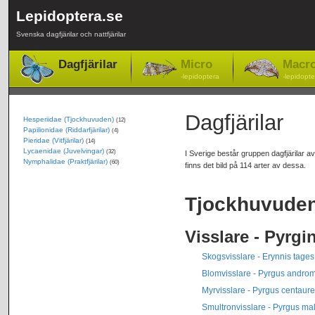
Lepidoptera.se
Svenska dagfjärilar och nattfjärilar
Dagfjärilar
Micro
Macr
-lepidoptera
-lepidopte
Dagfjärilar
Hesperiidae (Tjockhuvuden)
(12)
Papilionidae (Riddarfjärilar)
(4)
Pieridae (Vitfjärilar)
(14)
Lycaenidae (Juvelvingar)
(32)
I Sverige består gruppen dagfjärilar av
Nymphalidae (Praktfjärilar)
(60)
finns det bild på 114 arter av dessa.
Tjockhuvuden
Visslare - Pyrgi
Skogsvisslare - Erynnis tages
Blomvisslare - Pyrgus andro
Myrvisslare - Pyrgus centaur
Smultronvisslare - Pyrgus ma