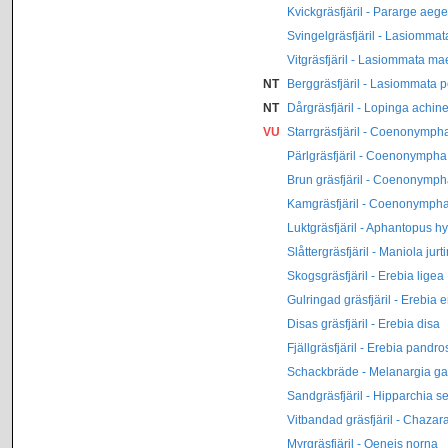
Kvickgräsfjäril - Pararge aege
Svingelgräsfjäril - Lasiomma
Vitgräsfjäril - Lasiommata ma
NT
Berggräsfjäril - Lasiommata p
NT
Dårgräsfjäril - Lopinga achin
VU
Starrgräsfjäril - Coenonympha 
Pärlgräsfjäril - Coenonympha
Brun gräsfjäril - Coenonymph
Kamgräsfjäril - Coenonymph
Luktgräsfjäril - Aphantopus h
Slåttergräsfjäril - Maniola jurt
Skogsgräsfjäril - Erebia ligea
Gulringad gräsfjäril - Erebia 
Disas gräsfjäril - Erebia disa
Fjällgräsfjäril - Erebia pandro
Schackbräde - Melanargia ga
Sandgräsfjäril - Hipparchia 
Vitbandad gräsfjäril - Chazara
Myrgräsfjäril - Oeneis norna