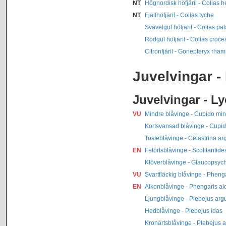
NT
Högnordisk höfjäril - Colias h
NT
Fjällhöfjäril - Colias tyche
Svavelgul höfjäril - Colias pa
Rödgul höfjäril - Colias croce
Citronfjäril - Gonepteryx rham
Juvelvingar -
Juvelvingar - L
VU
Mindre blåvinge - Cupido mi
Kortsvansad blåvinge - Cupi
Tosteblåvinge - Celastrina ar
EN
Fetörtsblåvinge - Scolitantide
Klöverblåvinge - Glaucopsych
VU
Svartfläckig blåvinge - Pheng
EN
Alkonblåvinge - Phengaris al
Ljungblåvinge - Plebejus arg
Hedblåvinge - Plebejus idas
Kronärtsblåvinge - Plebejus