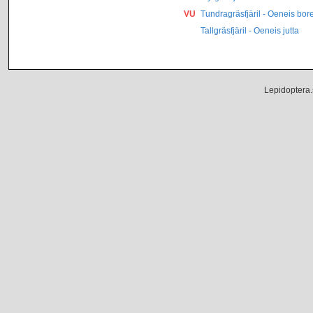
VU
Tundragräsfjäril - Oeneis bor
Tallgräsfjäril - Oeneis jutta
Lepidoptera