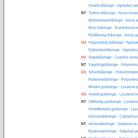
Violett blåvinge - Agriades opt
NT
Turkos blåvinge - Aricia nicia
Midsommarblåvinge - Aricia a
Brun blåvinge - Eumedonia 
Rödfläckig blåvinge - Aricia a
VU
Högnordisk blåvinge - Agriad
Fjällvickerblåvinge - Agriades
VU
Ängsblåvinge - Cyaniris sem
NT
Väpplingblåvinge - Polyomma
VU
Silverblåvinge - Polyommat
Puktörneblåvinge - Polyomma
Mindre guldvinge - Lycaena 
VU
Violett guldvinge - Lycaena h
NT
Vitfläckig guldvinge - Lycaen
Violettkantad guldvinge - Ly
Grönsnabbvinge - Callophrys 
NT
Almsnabbvinge - Satyrium w
Busksnabbvinge - Satyrium p