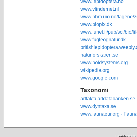
www.lepidoptera.no
www.vlindernet.nl
www.nhm.uio.no/fagene/zo
www.biopix.dk
www.funet.fi/pub/sci/bio/li
www.fugleognatur.dk
britishlepidoptera.weebly
naturforskaren.se
www.boldsystems.org
wikipedia.org
www.google.com
Taxonomi
artfakta.artdatabanken.se
www.dyntaxa.se
www.faunaeur.org - Faun
Lepidoptera