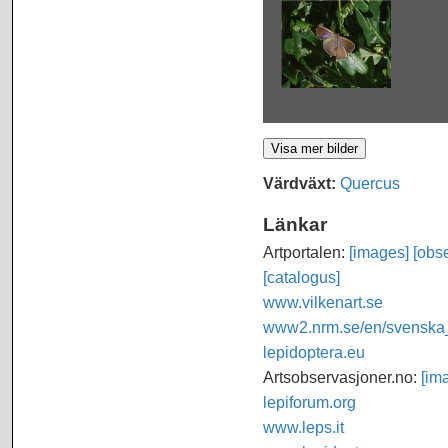
Värdväxt:
Quercus
Länkar
Artportalen:
[images]
[obse
[catalogus]
www.vilkenart.se
www2.nrm.se/en/svenska_f
lepidoptera.eu
Artsobservasjoner.no:
[im
lepiforum.org
www.leps.it