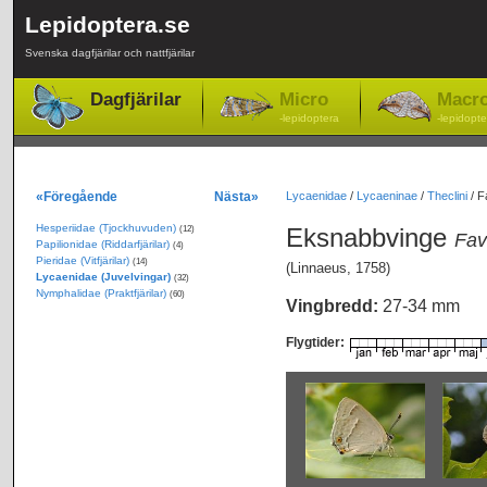
Lepidoptera.se
Svenska dagfjärilar och nattfjärilar
Dagfjärilar
Micro
Macr
-lepidoptera
-lepidopte
«Föregående
Nästa»
Lycaenidae
/
Lycaeninae
/
Theclini
/
F
Hesperiidae (Tjockhuvuden)
Eksnabbvinge
(12)
Fav
Papilionidae (Riddarfjärilar)
(4)
Pieridae (Vitfjärilar)
(14)
(Linnaeus, 1758)
Lycaenidae (Juvelvingar)
(32)
Nymphalidae (Praktfjärilar)
(60)
Vingbredd:
27-34 mm
Flygtider: