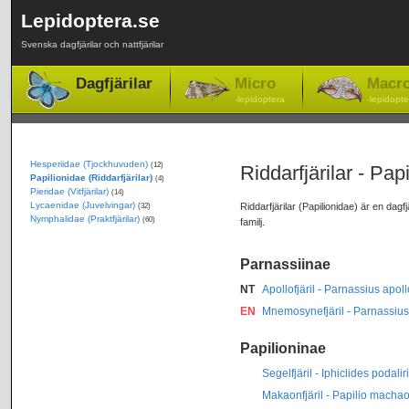
Lepidoptera.se
Svenska dagfjärilar och nattfjärilar
Dagfjärilar
Micro
Macr
-lepidoptera
-lepidopte
Hesperiidae (Tjockhuvuden)
(12)
Riddarfjärilar - Pap
Papilionidae (Riddarfjärilar)
(4)
Pieridae (Vitfjärilar)
(14)
Lycaenidae (Juvelvingar)
Riddarfjärilar (Papilionidae) är en dagfjä
(32)
Nymphalidae (Praktfjärilar)
(60)
familj.
Parnassiinae
NT
Apollofjäril - Parnassius apoll
EN
Mnemosynefjäril - Parnassi
Papilioninae
Segelfjäril - Iphiclides podalir
Makaonfjäril - Papilio macha