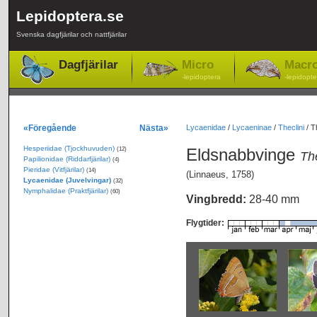
Lepidoptera.se
Svenska dagfjärilar och nattfjärilar
Dagfjärilar
Micro
Macr
-lepidoptera
-lepidopte
«Föregående
Nästa»
Lycaenidae
/
Lycaeninae
/
Theclini
/
T
Hesperiidae (Tjockhuvuden)
Eldsnabbvinge
(12)
Th
Papilionidae (Riddarfjärilar)
(4)
Pieridae (Vitfjärilar)
(14)
(Linnaeus, 1758)
Lycaenidae (Juvelvingar)
(32)
Nymphalidae (Praktfjärilar)
(60)
Vingbredd:
28-40 mm
Flygtider: