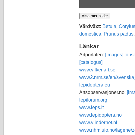
Värdväxt:
Betula
,
Corylu
domestica
,
Prunus padus
Länkar
Artportalen:
[images]
[obse
[catalogus]
www.vilkenart.se
www2.nrm.se/en/svenska_f
lepidoptera.eu
Artsobservasjoner.no:
[im
lepiforum.org
www.leps.it
www.lepidoptera.no
www.vlindernet.nl
www.nhm.uio.no/fagene/zo