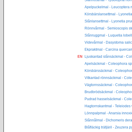
Apelpuckelmal - Leucoptera ma
Körsbärslansettmal - Lyonetia
Slånlansettmal - Lyonetia prun
Rönnvårmal - Semioscopis st
Slånruggmal - Luquetia lobel
Videvårmal - Dasystoma salic
Ekpraktmal - Carcina querca
EN
Ljuskantad slånsäckmal - Col
Apelsäckmal - Coleophora sp
Körsbärssäckmal - Coleophora
Vitkantad rönnsäckmal - Cole
Vägtornssäckmal - Coleophor
Brudbrödsäckmal - Coleophor
Pudrad hasselsäckmal - Cole
Hagtornskantmal - Teleiodes 
Lönnpalpmal - Anarsia innoxi
Slånnålmal - Dichomeris dera
Blåfläckig träfjäril - Zeuzera p