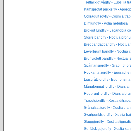
Trefläckigt vågfly - Eupsilia t
Kamsprötat puckelfly - Aporo
Ockragult rovfly - Cosmia tra
Dimlundfly - Polia nebulosa
Brokigt lundfly - Lacanobia c
Större bandfly - Noctua pron
Bredbandat bandfly - Noctua 
Leverbrunt bandfly - Noctua
Brunviolett bandfly - Noctua j
Spåmansjordfly - Graphiphor
Rödkantat jordfly - Eugraphe
Ljusgrått jordfly - Eugnorism
Mångformigt jordfly - Diarsia
Rödbrunt jordfly - Diarsia br
Trapetsjordfly - Xestia ditrap
Gråhalsat jordfly - Xestia tri
Svartpunktsjordfly - Xestia ba
Skuggjordfly - Xestia stigmati
Gulfläckigt jordfly - Xestia x