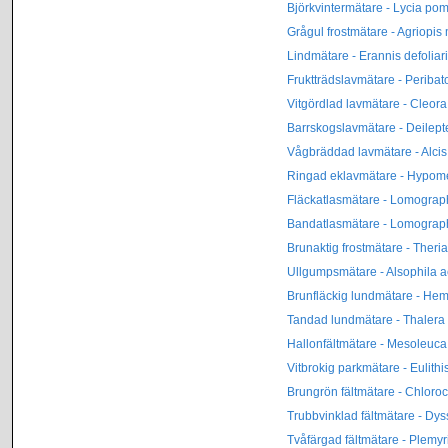
Björkvintermätare - Lycia po
Grågul frostmätare - Agriopis
Lindmätare - Erannis defoliar
Fruktträdslavmätare - Periba
Vitgördlad lavmätare - Cleora 
Barrskogslavmätare - Deilept
Vågbräddad lavmätare - Alci
Ringad eklavmätare - Hypome
Fläckatlasmätare - Lomograp
Bandatlasmätare - Lomograp
Brunaktig frostmätare - Theria
Ullgumpsmätare - Alsophila a
Brunfläckig lundmätare - Hem
Tandad lundmätare - Thalera f
Hallonfältmätare - Mesoleuca 
Vitbrokig parkmätare - Eulithi
Brungrön fältmätare - Chlorocl
Trubbvinklad fältmätare - Dys
Tvåfärgad fältmätare - Plemyr