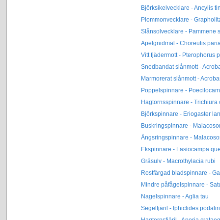
Björksikelvecklare - Ancylis t
Plommonvecklare - Grapholit
Slånsolvecklare - Pammene 
Apelgnidmal - Choreutis pari
Vitt fjädermott - Pterophorus 
Snedbandat slånmott - Acroba
Marmorerat slånmott - Acrob
Poppelspinnare - Poecilocam
Hagtornsspinnare - Trichiura 
Björkspinnare - Eriogaster lan
Buskringspinnare - Malacos
Ängsringspinnare - Malacos
Ekspinnare - Lasiocampa qu
Gräsulv - Macrothylacia rubi
Rostfärgad bladspinnare - Ga
Mindre påfågelspinnare - Sat
Nagelspinnare - Aglia tau
Segelfjäril - Iphiclides podalir
Hagtornsfjäril - Aporia crataeg