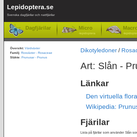
Lepidoptera.se
Svenska dagfjärilar och nattfjärilar
Dagfjärilar
Micro
Macr
-lepidoptera
-lepidopte
Översikt:
Värdväxter
Dikotyledoner
/
Rosa
Familj
:
Rosväxter - Rosaceae
Släkte
:
Prunusar - Prunus
Art: Slån - P
Länkar
Den virtuella flo
Wikipedia: Prunu
Fjärilar
Lista på fjärilar som använder Slån so