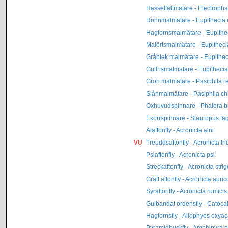
Hasselfältmätare - Electropha
Rönnmalmätare - Eupithecia 
Hagtornsmalmätare - Eupithec
Malörtsmalmätare - Eupitheci
Gråblek malmätare - Eupithec
Gullrismalmätare - Eupithecia
Grön malmätare - Pasiphila r
Slånmalmätare - Pasiphila ch
Oxhuvudspinnare - Phalera 
Ekorrspinnare - Stauropus fag
Alaftonfly - Acronicta alni
VU
Treuddsaftonfly - Acronicta tr
Psiaftonfly - Acronicta psi
Streckaftonfly - Acronicta stri
Grått aftonfly - Acronicta aur
Syraftonfly - Acronicta rumicis
Gulbandat ordensfly - Catoca
Hagtornsfly - Allophyes oxya
Pyramidbuskfly - Amphipyra 