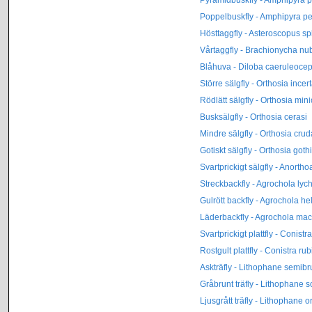
Poppelbuskfly - Amphipyra pe
Hösttaggfly - Asteroscopus sp
Vårtaggfly - Brachionycha nu
Blåhuva - Diloba caeruleoce
Större sälgfly - Orthosia incer
Rödlätt sälgfly - Orthosia min
Busksälgfly - Orthosia cerasi
Mindre sälgfly - Orthosia crud
Gotiskt sälgfly - Orthosia goth
Svartprickigt sälgfly - Anort
Streckbackfly - Agrochola lych
Gulrött backfly - Agrochola he
Läderbackfly - Agrochola mac
Svartprickigt plattfly - Conist
Rostgult plattfly - Conistra ru
Askträfly - Lithophane semib
Gråbrunt träfly - Lithophane s
Ljusgrått träfly - Lithophane o