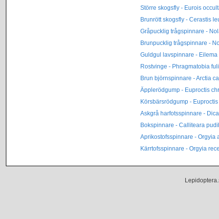
Större skogsfly - Eurois occul
Brunrött skogsfly - Cerastis 
Gråpucklig trågspinnare - Nol
Brunpucklig trågspinnare - No
Guldgul lavspinnare - Eilema
Rostvinge - Phragmatobia ful
Brun björnspinnare - Arctia ca
Äpplerödgump - Euproctis ch
Körsbärsrödgump - Euproctis 
Askgrå harfotsspinnare - Dica
Bokspinnare - Calliteara pud
Aprikostofsspinnare - Orgyia 
Kärrtofsspinnare - Orgyia rec
Lepidoptera