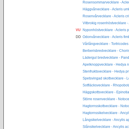
Rosensommarvecklare - Acler
Häggvårvecklare - Acleris u
Rosenvårvecklare - Acleris cr
Vitbrokig rosenhöstvecklare -
VU
Nyponhöstvecklare - Acleris
DD
Odonvårvecklare - Acleris fim
Vårlångvecklare - Tortricodes 
Berberisbredvecklare - Chori
Lädergul bredvecklare - Pan
Apelknoppvecklare - Hedya n
Stenfruktsvecklare - Hedya p
Spetsvingad skottvecklare - 
Sotfläcksvecklare - Rhopobo
Häggskottsvecklare - Epinoti
Större rosenvecklare - Notoc
Hagtornsskottvecklare - Notoc
Hagtornssikelvecklare - Ancy
Långsikelvecklare - Ancylis ap
Slånsikelvecklare - Ancylis a