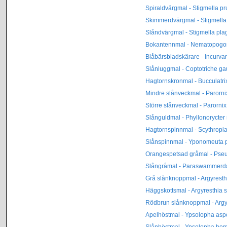
Spiraldvärgmal - Stigmella p
Skimmerdvärgmal - Stigmella
Slåndvärgmal - Stigmella plag
Bokantennmal - Nematopogon
Blåbärsbladskärare - Incurva
Slånluggmal - Coptotriche ga
Hagtornskronmal - Bucculatri
Mindre slånveckmal - Parornix 
Större slånveckmal - Parornix 
Slånguldmal - Phyllonorycter 
Hagtornspinnmal - Scythropia
Slånspinnmal - Yponomeuta 
Orangespetsad gråmal - Ps
Slångråmal - Paraswammerdam
Grå slånknoppmal - Argyresth
Häggskottsmal - Argyresthia 
Rödbrun slånknoppmal - Argyr
Apelhöstmal - Ypsolopha asp
Slånhöstmal - Ypsolopha horr