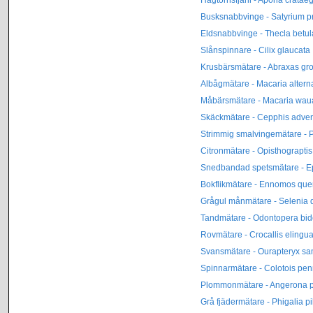
Busksnabbvinge - Satyrium p
Eldsnabbvinge - Thecla betu
Slånspinnare - Cilix glaucata
Krusbärsmätare - Abraxas gro
Albågmätare - Macaria altern
Måbärsmätare - Macaria wau
Skäckmätare - Cepphis adven
Strimmig smalvingemätare - P
Citronmätare - Opisthograptis
Snedbandad spetsmätare - E
Bokflikmätare - Ennomos quer
Grågul månmätare - Selenia 
Tandmätare - Odontopera bid
Rovmätare - Crocallis elingua
Svansmätare - Ourapteryx s
Spinnarmätare - Colotois pen
Plommonmätare - Angerona p
Grå fjädermätare - Phigalia pi