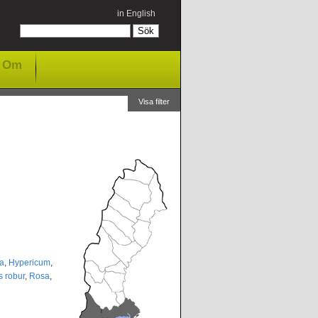
in English
Om
Visa filter
a
,
Hypericum
,
 robur
,
Rosa
,