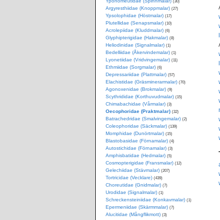
Yponomeutidae (Spinnmalar)
(30)
Argyresthiidae (Knoppmalar)
(27)
Ypsolophidae (Höstmalar)
(17)
Plutellidae (Senapsmalar)
(10)
Acrolepiidae (Kluddmalar)
(6)
Glyphipterigidae (Hakmalar)
(8)
Heliodinidae (Signalmalar)
(1)
Bedelliidae (Åkervindemalar)
(1)
Lyonetiidae (Vridvingemalar)
(11)
Ethmiidae (Sorgmalar)
(6)
Depressariidae (Plattmalar)
(57)
Elachistidae (Gräsminerarmalar)
(70)
Agonoxenidae (Brokmalar)
(9)
Scythrididae (Korthuvudmalar)
(15)
Chimabachidae (Vårmalar)
(3)
Oecophoridae (Praktmalar)
(32)
Batrachedridae (Smalvingemalar)
(2)
Coleophoridae (Säckmalar)
(139)
Momphidae (Dunörtmalar)
(15)
Blastobasidae (Förnamalar)
(4)
Autostichidae (Förnamalar)
(3)
Amphisbatidae (Hedmalar)
(5)
Cosmopterigidae (Fransmalar)
(12)
Gelechiidae (Stävmalar)
(207)
Tortricidae (Vecklare)
(439)
Choreutidae (Gnidmalar)
(7)
Urodidae (Signalmalar)
(1)
Schreckensteiniidae (Konkavmalar)
(1)
Epermeniidae (Skärmmalar)
(7)
Alucitidae (Mångflikmott)
(3)