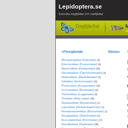
Lepidoptera.se
Svenska dagfjärilar och nattfjärilar
Dagfjärilar
M
-l
«Föregående
Nästa»
Micropterigidae (Käkmalar)
(5)
Eriocraniidae (Purpurmalar)
(8)
Nepticulidae (Dvärgmalar)
(92)
Opostegidae (Ögonlocksmalar)
(3)
Heliozelidae (Bladhålmalar)
(5)
Adelidae (Antennmalar)
(21)
Prodoxidae (Knoppmalar)
(10)
Incurvariidae (Bredmalar)
(9)
Tischeriidae (Luggmalar)
(6)
Tineidae (Äkta malar)
(55)
Dryadaulidae (Dryadmalar)
(1)
Lypusidae (Hedsäckspinnare)
(1)
Roeslerstammiidae (Bronsmalar)
(1)
Douglasiidae (Skäckmalar)
(5)
Bucculatricidae (Kronmalar)
(17)
Gracillariidae (Styltmalar)
(90)