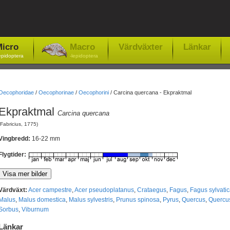
icro
Macro
Värdväxter
Länkar
epidoptera
-lepidoptera
Oecophoridae
/
Oecophorinae
/
Oecophorini
/
Carcina quercana - Ekpraktmal
Ekpraktmal
Carcina quercana
(Fabricius, 1775)
Vingbredd:
16-22 mm
Flygtider:
Värdväxt:
Acer campestre
,
Acer pseudoplatanus
,
Crataegus
,
Fagus
,
Fagus sylvatic
Malus
,
Malus domestica
,
Malus sylvestris
,
Prunus spinosa
,
Pyrus
,
Quercus
,
Quercus
Sorbus
,
Viburnum
Länkar