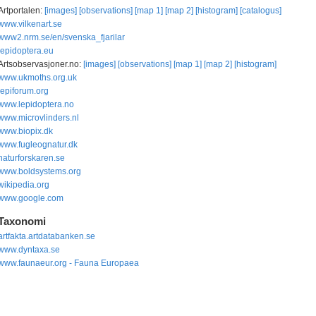
Artportalen:
[images]
[observations]
[map 1]
[map 2]
[histogram]
[catalogus]
www.vilkenart.se
www2.nrm.se/en/svenska_fjarilar
lepidoptera.eu
Artsobservasjoner.no:
[images]
[observations]
[map 1]
[map 2]
[histogram]
www.ukmoths.org.uk
lepiforum.org
www.lepidoptera.no
www.microvlinders.nl
www.biopix.dk
www.fugleognatur.dk
naturforskaren.se
www.boldsystems.org
wikipedia.org
www.google.com
Taxonomi
artfakta.artdatabanken.se
www.dyntaxa.se
www.faunaeur.org - Fauna Europaea