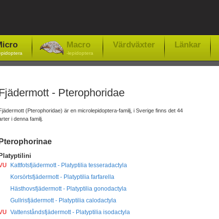
icro
Macro
Värdväxter
Länkar
epidoptera
-lepidoptera
Fjädermott - Pterophoridae
Fjädermott (Pterophoridae) är en microlepidoptera-familj, i Sverige finns det 44
arter i denna familj.
Pterophorinae
Platyptilini
VU
Kattfotsfjädermott - Platyptilia tesseradactyla
Korsörtsfjädermott - Platyptilia farfarella
Hästhovsfjädermott - Platyptilia gonodactyla
Gullrisfjädermott - Platyptilia calodactyla
VU
Vattenståndsfjädermott - Platyptilia isodactyla