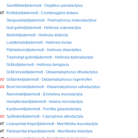
Sandfibblefjädermott - Oxyptilus parvidactylus
NT
Klofibblefjädermott - Crombrugghia distans
Skogssallatsfjädermott - Pselnophorus heterodactylus
Gult gullrisfjädermott - Hellinsia osteodactyla
Malörtsfjädermott - Hellinsia distincta
Luddkrisslefjädermott - Hellinsia inulae
Fibbleblomsfjädermott - Hellinsia didactylites
Treprickigt gullrisfjädermott - Hellinsia tephradactyla
Gråbofjädermott - Hellinsia lienigiana
Grått krisslefjädermott - Oidaematophorus lithodactylus
VU
Gråbinkefjädermott - Oidaematophorus rogenhoferi
VU
Brunt krisslefjädermott - Oidaematophorus vafradactylus
Åkervindefjädermott - Emmelina monodactyla
Hampflockelsfjädermott - Adaina microdactyla
Kardborrefjädermott - Porrittia galactodactyla
VU
Spåtistelsfjädermott - Calyciphora albodactyla
NT
Linjesprötat timjanfjädermott - Merrifieldia leucodactyla
NT
Fläcksprötat timjanfjädermott - Merrifieldia tridactyla