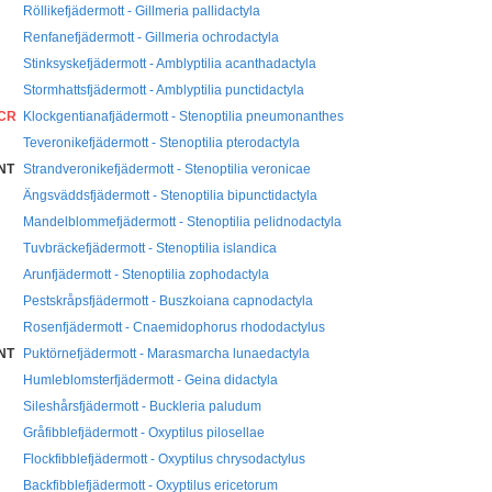
Röllikefjädermott - Gillmeria pallidactyla
Renfanefjädermott - Gillmeria ochrodactyla
Stinksyskefjädermott - Amblyptilia acanthadactyla
Stormhattsfjädermott - Amblyptilia punctidactyla
CR
Klockgentianafjädermott - Stenoptilia pneumonanthes
Teveronikefjädermott - Stenoptilia pterodactyla
NT
Strandveronikefjädermott - Stenoptilia veronicae
Ängsväddsfjädermott - Stenoptilia bipunctidactyla
Mandelblommefjädermott - Stenoptilia pelidnodactyla
Tuvbräckefjädermott - Stenoptilia islandica
Arunfjädermott - Stenoptilia zophodactyla
Pestskråpsfjädermott - Buszkoiana capnodactyla
Rosenfjädermott - Cnaemidophorus rhododactylus
NT
Puktörnefjädermott - Marasmarcha lunaedactyla
Humleblomsterfjädermott - Geina didactyla
Sileshårsfjädermott - Buckleria paludum
Gråfibblefjädermott - Oxyptilus pilosellae
Flockfibblefjädermott - Oxyptilus chrysodactylus
Backfibblefjädermott - Oxyptilus ericetorum