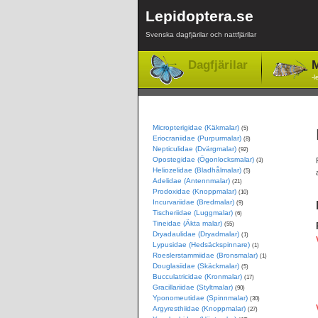
Lepidoptera.se
Svenska dagfjärilar och nattfjärilar
Dagfjärilar
M
-l
Micropterigidae (Käkmalar)
(5)
Eriocraniidae (Purpurmalar)
(8)
Nepticulidae (Dvärgmalar)
(92)
Opostegidae (Ögonlocksmalar)
(3)
Heliozelidae (Bladhålmalar)
(5)
Adelidae (Antennmalar)
(21)
Prodoxidae (Knoppmalar)
(10)
Incurvariidae (Bredmalar)
(9)
Tischeriidae (Luggmalar)
(6)
Tineidae (Äkta malar)
(55)
Dryadaulidae (Dryadmalar)
(1)
Lypusidae (Hedsäckspinnare)
(1)
Roeslerstammiidae (Bronsmalar)
(1)
Douglasiidae (Skäckmalar)
(5)
Bucculatricidae (Kronmalar)
(17)
Gracillariidae (Styltmalar)
(90)
Yponomeutidae (Spinnmalar)
(30)
Argyresthiidae (Knoppmalar)
(27)