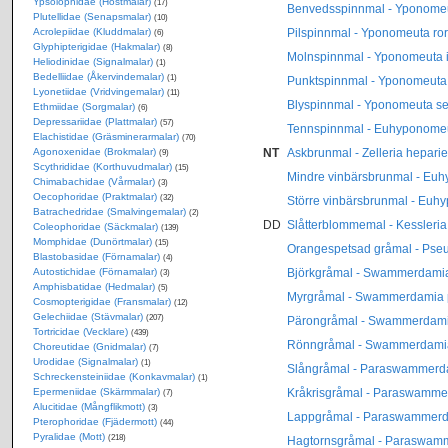
Ypsolophidae (Höstmalar)
(17)
Benvedsspinnmal - Yponomeu
Plutellidae (Senapsmalar)
(10)
Acrolepiidae (Kluddmalar)
Pilspinnmal - Yponomeuta ror
(6)
Glyphipterigidae (Hakmalar)
(8)
Molnspinnmal - Yponomeuta ir
Heliodinidae (Signalmalar)
(1)
Bedelliidae (Åkervindemalar)
(1)
Punktspinnmal - Yponomeuta
Lyonetiidae (Vridvingemalar)
(11)
Blyspinnmal - Yponomeuta se
Ethmiidae (Sorgmalar)
(6)
Depressariidae (Plattmalar)
(57)
Tennspinnmal - Euhyponomeu
Elachistidae (Gräsminerarmalar)
(70)
Agonoxenidae (Brokmalar)
NT
Askbrunmal - Zelleria heparie
(9)
Scythrididae (Korthuvudmalar)
(15)
Mindre vinbärsbrunmal - Euh
Chimabachidae (Vårmalar)
(3)
Oecophoridae (Praktmalar)
(32)
Större vinbärsbrunmal - Euhy
Batrachedridae (Smalvingemalar)
(2)
DD
Slåtterblommemal - Kessleria
Coleophoridae (Säckmalar)
(139)
Momphidae (Dunörtmalar)
(15)
Orangespetsad gråmal - Ps
Blastobasidae (Förnamalar)
(4)
Autostichidae (Förnamalar)
Björkgråmal - Swammerdamia
(3)
Amphisbatidae (Hedmalar)
(5)
Myrgråmal - Swammerdamia 
Cosmopterigidae (Fransmalar)
(12)
Gelechiidae (Stävmalar)
(207)
Pärongråmal - Swammerdamia
Tortricidae (Vecklare)
(439)
Rönngråmal - Swammerdamia
Choreutidae (Gnidmalar)
(7)
Urodidae (Signalmalar)
(1)
Slångråmal - Paraswammerdam
Schreckensteiniidae (Konkavmalar)
(1)
Epermeniidae (Skärmmalar)
Kråkrisgråmal - Paraswamme
(7)
Alucitidae (Mångflikmott)
(3)
Lappgråmal - Paraswammerd
Pterophoridae (Fjädermott)
(44)
Pyralidae (Mott)
(218)
Hagtornsgråmal - Paraswamm