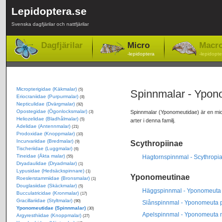
Lepidoptera.se
Svenska dagfjärilar och nattfjärilar
Dagfjärilar
Micro
Macr
-lepidoptera
-lepidopte
Micropterigidae (Käkmalar)
(5)
Spinnmalar - Ypon
Eriocraniidae (Purpurmalar)
(8)
Nepticulidae (Dvärgmalar)
(92)
Opostegidae (Ögonlocksmalar)
Spinnmalar (Yponomeutidae) är en micro
(3)
Heliozelidae (Bladhålmalar)
(5)
arter i denna familj.
Adelidae (Antennmalar)
(21)
Prodoxidae (Knoppmalar)
(10)
Incurvariidae (Bredmalar)
Scythropiinae
(9)
Tischeriidae (Luggmalar)
(6)
Tineidae (Äkta malar)
Hagtornspinnmal - Scythropia
(55)
Dryadaulidae (Dryadmalar)
(1)
Lypusidae (Hedsäckspinnare)
(1)
Yponomeutinae
Roeslerstammiidae (Bronsmalar)
(1)
Douglasiidae (Skäckmalar)
(5)
Häggspinnmal - Yponomeuta
Bucculatricidae (Kronmalar)
(17)
Gracillariidae (Styltmalar)
(90)
Slånspinnmal - Yponomeuta 
Yponomeutidae (Spinnmalar)
(30)
Apelspinnmal - Yponomeuta m
Argyresthiidae (Knoppmalar)
(27)