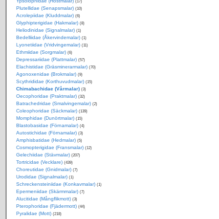
Ypsolophidae (Höstmalar)
(17)
Plutellidae (Senapsmalar)
(10)
Acrolepiidae (Kluddmalar)
(6)
Glyphipterigidae (Hakmalar)
(8)
Heliodinidae (Signalmalar)
(1)
Bedelliidae (Åkervindemalar)
(1)
Lyonetiidae (Vridvingemalar)
(11)
Ethmiidae (Sorgmalar)
(6)
Depressariidae (Plattmalar)
(57)
Elachistidae (Gräsminerarmalar)
(70)
Agonoxenidae (Brokmalar)
(9)
Scythrididae (Korthuvudmalar)
(15)
Chimabachidae (Vårmalar)
(3)
Oecophoridae (Praktmalar)
(32)
Batrachedridae (Smalvingemalar)
(2)
Coleophoridae (Säckmalar)
(139)
Momphidae (Dunörtmalar)
(15)
Blastobasidae (Förnamalar)
(4)
Autostichidae (Förnamalar)
(3)
Amphisbatidae (Hedmalar)
(5)
Cosmopterigidae (Fransmalar)
(12)
Gelechiidae (Stävmalar)
(207)
Tortricidae (Vecklare)
(439)
Choreutidae (Gnidmalar)
(7)
Urodidae (Signalmalar)
(1)
Schreckensteiniidae (Konkavmalar)
(1)
Epermeniidae (Skärmmalar)
(7)
Alucitidae (Mångflikmott)
(3)
Pterophoridae (Fjädermott)
(44)
Pyralidae (Mott)
(218)