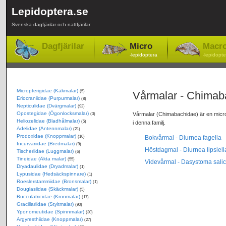
Lepidoptera.se
Svenska dagfjärilar och nattfjärilar
Dagfjärilar
Micro
Macr
-lepidoptera
-lepidopte
Micropterigidae (Käkmalar)
(5)
Vårmalar - Chimab
Eriocraniidae (Purpurmalar)
(8)
Nepticulidae (Dvärgmalar)
(92)
Opostegidae (Ögonlocksmalar)
Vårmalar (Chimabachidae) är en microle
(3)
Heliozelidae (Bladhålmalar)
(5)
i denna familj.
Adelidae (Antennmalar)
(21)
Prodoxidae (Knoppmalar)
(10)
Bokvårmal - Diurnea fagella
Incurvariidae (Bredmalar)
(9)
Höstdagmal - Diurnea lipsiell
Tischeriidae (Luggmalar)
(6)
Tineidae (Äkta malar)
(55)
Videvårmal - Dasystoma salic
Dryadaulidae (Dryadmalar)
(1)
Lypusidae (Hedsäckspinnare)
(1)
Roeslerstammiidae (Bronsmalar)
(1)
Douglasiidae (Skäckmalar)
(5)
Bucculatricidae (Kronmalar)
(17)
Gracillariidae (Styltmalar)
(90)
Yponomeutidae (Spinnmalar)
(30)
Argyresthiidae (Knoppmalar)
(27)