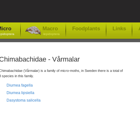
icro
Macro
Foodplants
Links
epidoptera
-lepidoptera
Chimabachidae - Vårmalar
Chimabachidae (Vårmalar) is a family of micro-moths, in Sweden there is a total of
3 species in this family.
Diurnea fagella
Diurnea lipsiella
Dasystoma salicella