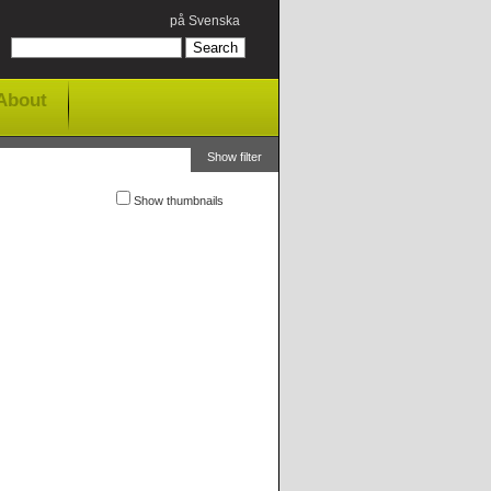
på Svenska
About
Show filter
Show thumbnails