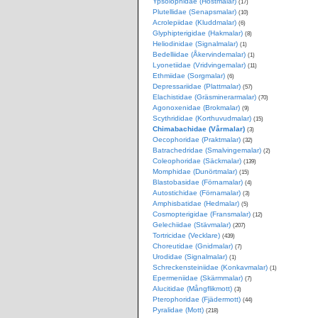
Ypsolophidae (Höstmalar)
(17)
Plutellidae (Senapsmalar)
(10)
Acrolepiidae (Kluddmalar)
(6)
Glyphipterigidae (Hakmalar)
(8)
Heliodinidae (Signalmalar)
(1)
Bedelliidae (Åkervindemalar)
(1)
Lyonetiidae (Vridvingemalar)
(11)
Ethmiidae (Sorgmalar)
(6)
Depressariidae (Plattmalar)
(57)
Elachistidae (Gräsminerarmalar)
(70)
Agonoxenidae (Brokmalar)
(9)
Scythrididae (Korthuvudmalar)
(15)
Chimabachidae (Vårmalar)
(3)
Oecophoridae (Praktmalar)
(32)
Batrachedridae (Smalvingemalar)
(2)
Coleophoridae (Säckmalar)
(139)
Momphidae (Dunörtmalar)
(15)
Blastobasidae (Förnamalar)
(4)
Autostichidae (Förnamalar)
(3)
Amphisbatidae (Hedmalar)
(5)
Cosmopterigidae (Fransmalar)
(12)
Gelechiidae (Stävmalar)
(207)
Tortricidae (Vecklare)
(439)
Choreutidae (Gnidmalar)
(7)
Urodidae (Signalmalar)
(1)
Schreckensteiniidae (Konkavmalar)
(1)
Epermeniidae (Skärmmalar)
(7)
Alucitidae (Mångflikmott)
(3)
Pterophoridae (Fjädermott)
(44)
Pyralidae (Mott)
(218)