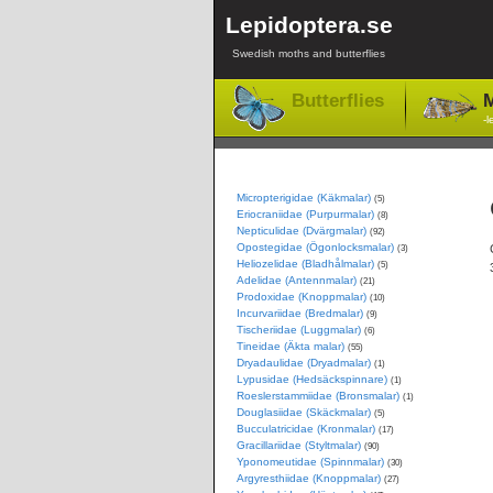
Lepidoptera.se
Swedish moths and butterflies
Butterflies
M
-l
Micropterigidae (Käkmalar)
(5)
Eriocraniidae (Purpurmalar)
(8)
Nepticulidae (Dvärgmalar)
(92)
Opostegidae (Ögonlocksmalar)
(3)
Heliozelidae (Bladhålmalar)
(5)
Adelidae (Antennmalar)
(21)
Prodoxidae (Knoppmalar)
(10)
Incurvariidae (Bredmalar)
(9)
Tischeriidae (Luggmalar)
(6)
Tineidae (Äkta malar)
(55)
Dryadaulidae (Dryadmalar)
(1)
Lypusidae (Hedsäckspinnare)
(1)
Roeslerstammiidae (Bronsmalar)
(1)
Douglasiidae (Skäckmalar)
(5)
Bucculatricidae (Kronmalar)
(17)
Gracillariidae (Styltmalar)
(90)
Yponomeutidae (Spinnmalar)
(30)
Argyresthiidae (Knoppmalar)
(27)