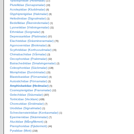
Ypsolophidae (Höstmalar)
(17)
Plutellidae (Senapsmalar)
(10)
Acrolepiidae (Kluddmalar)
(6)
Glyphipterigidae (Hakmalar)
(8)
Heliodinidae (Signalmalar)
(1)
Bedelliidae (Åkervindemalar)
(1)
Lyonetiidae (Vridvingemalar)
(11)
Ethmiidae (Sorgmalar)
(6)
Depressariidae (Plattmalar)
(57)
Elachistidae (Gräsminerarmalar)
(70)
Agonoxenidae (Brokmalar)
(9)
Scythrididae (Korthuvudmalar)
(15)
Chimabachidae (Vårmalar)
(3)
Oecophoridae (Praktmalar)
(32)
Batrachedridae (Smalvingemalar)
(2)
Coleophoridae (Säckmalar)
(139)
Momphidae (Dunörtmalar)
(15)
Blastobasidae (Förnamalar)
(4)
Autostichidae (Förnamalar)
(3)
Amphisbatidae (Hedmalar)
(5)
Cosmopterigidae (Fransmalar)
(12)
Gelechiidae (Stävmalar)
(207)
Tortricidae (Vecklare)
(439)
Choreutidae (Gnidmalar)
(7)
Urodidae (Signalmalar)
(1)
Schreckensteiniidae (Konkavmalar)
(1)
Epermeniidae (Skärmmalar)
(7)
Alucitidae (Mångflikmott)
(3)
Pterophoridae (Fjädermott)
(44)
Pyralidae (Mott)
(218)