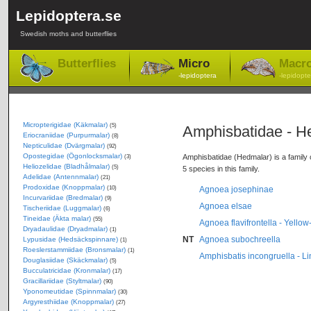
Lepidoptera.se
Swedish moths and butterflies
Butterflies
Micro
Macr
-lepidoptera
-lepidopte
Micropterigidae (Käkmalar)
(5)
Amphisbatidae - H
Eriocraniidae (Purpurmalar)
(8)
Nepticulidae (Dvärgmalar)
(92)
Opostegidae (Ögonlocksmalar)
Amphisbatidae (Hedmalar) is a family o
(3)
Heliozelidae (Bladhålmalar)
(5)
5 species in this family.
Adelidae (Antennmalar)
(21)
Prodoxidae (Knoppmalar)
(10)
Agnoea josephinae
Incurvariidae (Bredmalar)
(9)
Agnoea elsae
Tischeriidae (Luggmalar)
(6)
Tineidae (Äkta malar)
(55)
Agnoea flavifrontella - Yello
Dryadaulidae (Dryadmalar)
(1)
NT
Agnoea subochreella
Lypusidae (Hedsäckspinnare)
(1)
Roeslerstammiidae (Bronsmalar)
(1)
Amphisbatis incongruella - Li
Douglasiidae (Skäckmalar)
(5)
Bucculatricidae (Kronmalar)
(17)
Gracillariidae (Styltmalar)
(90)
Yponomeutidae (Spinnmalar)
(30)
Argyresthiidae (Knoppmalar)
(27)