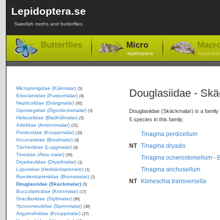
Lepidoptera.se
Swedish moths and butterflies
Butterflies
Micro
Macr
-lepidoptera
-lepidopte
Micropterigidae (Käkmalar)
(5)
Douglasiidae - Sk
Eriocraniidae (Purpurmalar)
(8)
Nepticulidae (Dvärgmalar)
(92)
Opostegidae (Ögonlocksmalar)
Douglasiidae (Skäckmalar) is a family 
(3)
Heliozelidae (Bladhålmalar)
(5)
5 species in this family.
Adelidae (Antennmalar)
(21)
Prodoxidae (Knoppmalar)
(10)
Tinagma perdicellum
Incurvariidae (Bredmalar)
(9)
NT
Tinagma dryadis
Tischeriidae (Luggmalar)
(6)
Tineidae (Äkta malar)
(55)
Tinagma ocnerostomellum - 
Dryadaulidae (Dryadmalar)
(1)
Tinagma anchusellum
Lypusidae (Hedsäckspinnare)
(1)
Roeslerstammiidae (Bronsmalar)
(1)
NT
Klimeschia transversella
Douglasiidae (Skäckmalar)
(5)
Bucculatricidae (Kronmalar)
(17)
Gracillariidae (Styltmalar)
(90)
Yponomeutidae (Spinnmalar)
(30)
Argyresthiidae (Knoppmalar)
(27)