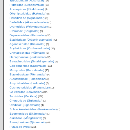
Ypsolophidae (Höstmalar)
(17)
Plutellidae (Senapsmalar)
(10)
Acrolepiidae (Kluddmalar)
(6)
Glyphipterigidae (Hakmalar)
(8)
Heliodinidae (Signalmalar)
(1)
Bedelliidae (Åkervindemalar)
(1)
Lyonetiidae (Vridvingemalar)
(11)
Ethmiidae (Sorgmalar)
(6)
Depressariidae (Plattmalar)
(57)
Elachistidae (Gräsminerarmalar)
(70)
Agonoxenidae (Brokmalar)
(9)
Scythrididae (Korthuvudmalar)
(15)
Chimabachidae (Vårmalar)
(3)
Oecophoridae (Praktmalar)
(32)
Batrachedridae (Smalvingemalar)
(2)
Coleophoridae (Säckmalar)
(139)
Momphidae (Dunörtmalar)
(15)
Blastobasidae (Förnamalar)
(4)
Autostichidae (Förnamalar)
(3)
Amphisbatidae (Hedmalar)
(5)
Cosmopterigidae (Fransmalar)
(12)
Gelechiidae (Stävmalar)
(207)
Tortricidae (Vecklare)
(439)
Choreutidae (Gnidmalar)
(7)
Urodidae (Signalmalar)
(1)
Schreckensteiniidae (Konkavmalar)
(1)
Epermeniidae (Skärmmalar)
(7)
Alucitidae (Mångflikmott)
(3)
Pterophoridae (Fjädermott)
(44)
Pyralidae (Mott)
(218)