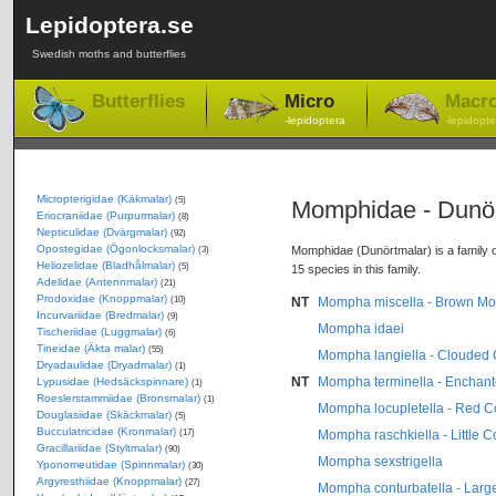
Lepidoptera.se
Swedish moths and butterflies
Butterflies
Micro
Macr
-lepidoptera
-lepidopte
Micropterigidae (Käkmalar)
(5)
Momphidae - Dunö
Eriocraniidae (Purpurmalar)
(8)
Nepticulidae (Dvärgmalar)
(92)
Opostegidae (Ögonlocksmalar)
Momphidae (Dunörtmalar) is a family of
(3)
Heliozelidae (Bladhålmalar)
(5)
15 species in this family.
Adelidae (Antennmalar)
(21)
Prodoxidae (Knoppmalar)
(10)
NT
Mompha miscella - Brown M
Incurvariidae (Bredmalar)
(9)
Mompha idaei
Tischeriidae (Luggmalar)
(6)
Tineidae (Äkta malar)
(55)
Mompha langiella - Clouded
Dryadaulidae (Dryadmalar)
(1)
NT
Mompha terminella - Enchan
Lypusidae (Hedsäckspinnare)
(1)
Roeslerstammiidae (Bronsmalar)
(1)
Mompha locupletella - Red 
Douglasiidae (Skäckmalar)
(5)
Bucculatricidae (Kronmalar)
(17)
Mompha raschkiella - Little 
Gracillariidae (Styltmalar)
(90)
Mompha sexstrigella
Yponomeutidae (Spinnmalar)
(30)
Argyresthiidae (Knoppmalar)
(27)
Mompha conturbatella - Lar