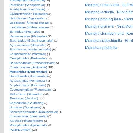
Ypsolophidae (Höstmalar)
(17)
Mompha ochraceella - Buff 
Plutellidae (Senapsmalar)
(10)
Acrolepiidae (Kluddmalar)
(6)
Mompha lacteella - Rust-blo
Glyphipterigidae (Hakmalar)
(8)
Heliodinidae (Signalmalar)
(1)
Mompha propinquella - Marb
Bedelliidae (Åkervindemalar)
(1)
Mompha divisella - Neat Mo
Lyonetiidae (Vridvingemalar)
(11)
Ethmiidae (Sorgmalar)
(6)
Mompha sturnipennella - Ken
Depressariidae (Plattmalar)
(57)
Mompha subbistrigella - Gar
Elachistidae (Gräsminerarmalar)
(70)
Agonoxenidae (Brokmalar)
(9)
Mompha epilobiella
Scythrididae (Korthuvudmalar)
(15)
Chimabachidae (Vårmalar)
(3)
Oecophoridae (Praktmalar)
(32)
Batrachedridae (Smalvingemalar)
(2)
Coleophoridae (Säckmalar)
(139)
Momphidae (Dunörtmalar)
(15)
Blastobasidae (Förnamalar)
(4)
Autostichidae (Förnamalar)
(3)
Amphisbatidae (Hedmalar)
(5)
Cosmopterigidae (Fransmalar)
(12)
Gelechiidae (Stävmalar)
(207)
Tortricidae (Vecklare)
(439)
Choreutidae (Gnidmalar)
(7)
Urodidae (Signalmalar)
(1)
Schreckensteiniidae (Konkavmalar)
(1)
Epermeniidae (Skärmmalar)
(7)
Alucitidae (Mångflikmott)
(3)
Pterophoridae (Fjädermott)
(44)
Pyralidae (Mott)
(218)