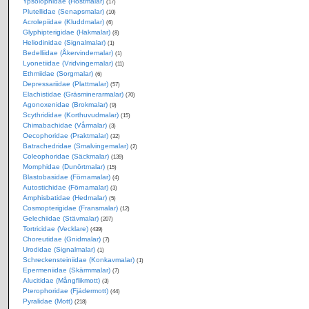
Ypsolophidae (Höstmalar)
(17)
Plutellidae (Senapsmalar)
(10)
Acrolepiidae (Kluddmalar)
(6)
Glyphipterigidae (Hakmalar)
(8)
Heliodinidae (Signalmalar)
(1)
Bedelliidae (Åkervindemalar)
(1)
Lyonetiidae (Vridvingemalar)
(11)
Ethmiidae (Sorgmalar)
(6)
Depressariidae (Plattmalar)
(57)
Elachistidae (Gräsminerarmalar)
(70)
Agonoxenidae (Brokmalar)
(9)
Scythrididae (Korthuvudmalar)
(15)
Chimabachidae (Vårmalar)
(3)
Oecophoridae (Praktmalar)
(32)
Batrachedridae (Smalvingemalar)
(2)
Coleophoridae (Säckmalar)
(139)
Momphidae (Dunörtmalar)
(15)
Blastobasidae (Förnamalar)
(4)
Autostichidae (Förnamalar)
(3)
Amphisbatidae (Hedmalar)
(5)
Cosmopterigidae (Fransmalar)
(12)
Gelechiidae (Stävmalar)
(207)
Tortricidae (Vecklare)
(439)
Choreutidae (Gnidmalar)
(7)
Urodidae (Signalmalar)
(1)
Schreckensteiniidae (Konkavmalar)
(1)
Epermeniidae (Skärmmalar)
(7)
Alucitidae (Mångflikmott)
(3)
Pterophoridae (Fjädermott)
(44)
Pyralidae (Mott)
(218)