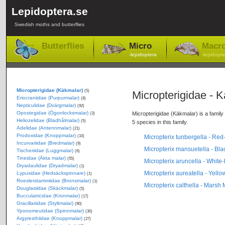
Lepidoptera.se
Swedish moths and butterflies
Butterflies
Micro
Macr
-lepidoptera
-lepidopte
Micropterigidae (Käkmalar)
(5)
Micropterigidae - 
Eriocraniidae (Purpurmalar)
(8)
Nepticulidae (Dvärgmalar)
(92)
Opostegidae (Ögonlocksmalar)
Micropterigidae (Käkmalar) is a family 
(3)
Heliozelidae (Bladhålmalar)
(5)
5 species in this family.
Adelidae (Antennmalar)
(21)
Prodoxidae (Knoppmalar)
(10)
Micropterix tunbergella - Red
Incurvariidae (Bredmalar)
(9)
Micropterix mansuetella - Bl
Tischeriidae (Luggmalar)
(6)
Tineidae (Äkta malar)
(55)
Micropterix aruncella - White
Dryadaulidae (Dryadmalar)
(1)
Micropterix aureatella - Yell
Lypusidae (Hedsäckspinnare)
(1)
Roeslerstammiidae (Bronsmalar)
(1)
Micropterix calthella - Marsh
Douglasiidae (Skäckmalar)
(5)
Bucculatricidae (Kronmalar)
(17)
Gracillariidae (Styltmalar)
(90)
Yponomeutidae (Spinnmalar)
(30)
Argyresthiidae (Knoppmalar)
(27)