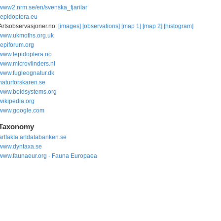
www2.nrm.se/en/svenska_fjarilar
lepidoptera.eu
Artsobservasjoner.no:
[images]
[observations]
[map 1]
[map 2]
[histogram]
www.ukmoths.org.uk
lepiforum.org
www.lepidoptera.no
www.microvlinders.nl
www.fugleognatur.dk
naturforskaren.se
www.boldsystems.org
wikipedia.org
www.google.com
Taxonomy
artfakta.artdatabanken.se
www.dyntaxa.se
www.faunaeur.org - Fauna Europaea