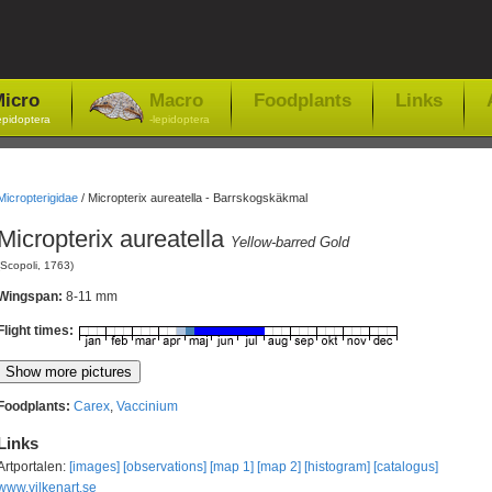
icro
Macro
Foodplants
Links
epidoptera
-lepidoptera
Micropterigidae
/
Micropterix aureatella - Barrskogskäkmal
Micropterix aureatella
Yellow-barred Gold
(Scopoli, 1763)
Wingspan:
8-11 mm
Flight times:
Foodplants:
Carex
,
Vaccinium
Links
Artportalen:
[images]
[observations]
[map 1]
[map 2]
[histogram]
[catalogus]
www.vilkenart.se