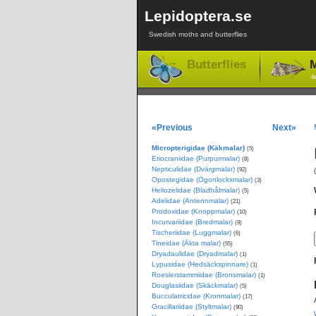
Lepidoptera.se
Swedish moths and butterflies
Butterflies
M
-l
«Previous
Next»
Micropterigidae (Käkmalar)
(5)
Eriocraniidae (Purpurmalar)
(8)
Nepticulidae (Dvärgmalar)
(92)
Opostegidae (Ögonlocksmalar)
(3)
Heliozelidae (Bladhålmalar)
(5)
Adelidae (Antennmalar)
(21)
Prodoxidae (Knoppmalar)
(10)
Incurvariidae (Bredmalar)
(9)
Tischeriidae (Luggmalar)
(6)
Tineidae (Äkta malar)
(55)
Dryadaulidae (Dryadmalar)
(1)
Lypusidae (Hedsäckspinnare)
(1)
Roeslerstammiidae (Bronsmalar)
(1)
Douglasiidae (Skäckmalar)
(5)
Bucculatricidae (Kronmalar)
(17)
Gracillariidae (Styltmalar)
(90)