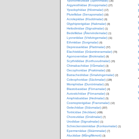
Yponomeutidae (Spinnmalar)
(30)
Argyresthiidae (Knoppmalar)
(27)
Ypsolophidae (Höstmalar)
(17)
Plutellidae (Senapsmalar)
(10)
Acrolepiidae (Kluddmalar)
(6)
Glyphipterigidae (Hakmalar)
(8)
Heliodinidae (Signalmalar)
(1)
Bedelliidae (Åkervindemalar)
(1)
Lyonetiidae (Vridvingemalar)
(11)
Ethmiidae (Sorgmalar)
(6)
Depressariidae (Plattmalar)
(57)
Elachistidae (Gräsminerarmalar)
(70)
Agonoxenidae (Brokmalar)
(9)
Scythrididae (Korthuvudmalar)
(15)
Chimabachidae (Vårmalar)
(3)
Oecophoridae (Praktmalar)
(32)
Batrachedridae (Smalvingemalar)
(2)
Coleophoridae (Säckmalar)
(139)
Momphidae (Dunörtmalar)
(15)
Blastobasidae (Förnamalar)
(4)
Autostichidae (Förnamalar)
(3)
Amphisbatidae (Hedmalar)
(5)
Cosmopterigidae (Fransmalar)
(12)
Gelechiidae (Stävmalar)
(207)
Tortricidae (Vecklare)
(439)
Choreutidae (Gnidmalar)
(7)
Urodidae (Signalmalar)
(1)
Schreckensteiniidae (Konkavmalar)
(1)
Epermeniidae (Skärmmalar)
(7)
Alucitidae (Mångflikmott)
(3)