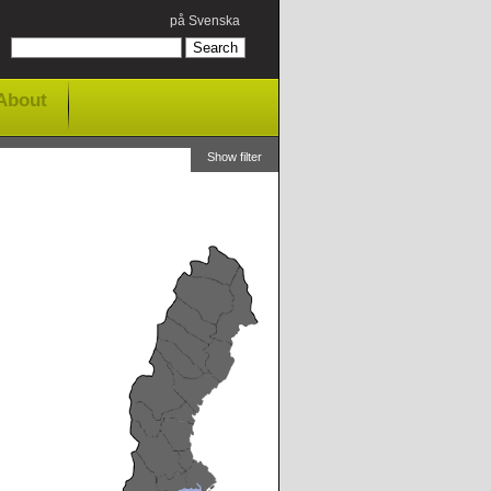
på Svenska
About
Show filter