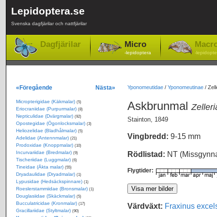
Lepidoptera.se
Svenska dagfjärilar och nattfjärilar
Dagfjärilar
Micro
Macr
-lepidoptera
-lepidopte
«Föregående
Nästa»
Yponomeutidae
/
Yponomeutinae
/
Zell
Micropterigidae (Käkmalar)
Askbrunmal
(5)
Zelleri
Eriocraniidae (Purpurmalar)
(8)
Nepticulidae (Dvärgmalar)
(92)
Stainton, 1849
Opostegidae (Ögonlocksmalar)
(3)
Heliozelidae (Bladhålmalar)
(5)
Vingbredd:
9-15 mm
Adelidae (Antennmalar)
(21)
Prodoxidae (Knoppmalar)
(10)
Incurvariidae (Bredmalar)
Rödlistad:
NT (Missgynn
(9)
Tischeriidae (Luggmalar)
(6)
Tineidae (Äkta malar)
(55)
Flygtider:
Dryadaulidae (Dryadmalar)
(1)
Lypusidae (Hedsäckspinnare)
(1)
Roeslerstammiidae (Bronsmalar)
(1)
Douglasiidae (Skäckmalar)
(5)
Bucculatricidae (Kronmalar)
Värdväxt:
Fraxinus excels
(17)
Gracillariidae (Styltmalar)
(90)