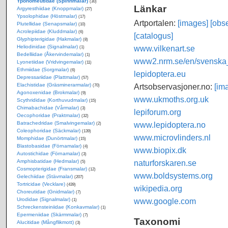
Yponomeutidae (Spinnmalar)
(30)
Länkar
Argyresthiidae (Knoppmalar)
(27)
Ypsolophidae (Höstmalar)
(17)
Artportalen:
[images]
[obse
Plutellidae (Senapsmalar)
(10)
Acrolepiidae (Kluddmalar)
(6)
[catalogus]
Glyphipterigidae (Hakmalar)
(8)
www.vilkenart.se
Heliodinidae (Signalmalar)
(1)
Bedelliidae (Åkervindemalar)
(1)
www2.nrm.se/en/svenska_f
Lyonetiidae (Vridvingemalar)
(11)
Ethmiidae (Sorgmalar)
(6)
lepidoptera.eu
Depressariidae (Plattmalar)
(57)
Artsobservasjoner.no:
[im
Elachistidae (Gräsminerarmalar)
(70)
Agonoxenidae (Brokmalar)
(9)
www.ukmoths.org.uk
Scythrididae (Korthuvudmalar)
(15)
Chimabachidae (Vårmalar)
(3)
lepiforum.org
Oecophoridae (Praktmalar)
(32)
www.lepidoptera.no
Batrachedridae (Smalvingemalar)
(2)
Coleophoridae (Säckmalar)
(139)
www.microvlinders.nl
Momphidae (Dunörtmalar)
(15)
Blastobasidae (Förnamalar)
(4)
www.biopix.dk
Autostichidae (Förnamalar)
(3)
naturforskaren.se
Amphisbatidae (Hedmalar)
(5)
Cosmopterigidae (Fransmalar)
(12)
www.boldsystems.org
Gelechiidae (Stävmalar)
(207)
Tortricidae (Vecklare)
(439)
wikipedia.org
Choreutidae (Gnidmalar)
(7)
www.google.com
Urodidae (Signalmalar)
(1)
Schreckensteiniidae (Konkavmalar)
(1)
Epermeniidae (Skärmmalar)
(7)
Taxonomi
Alucitidae (Mångflikmott)
(3)