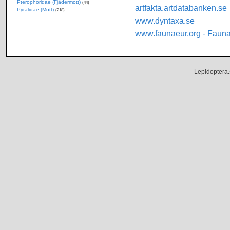
Pterophoridae (Fjädermott)
(44)
artfakta.artdatabanken.se
Pyralidae (Mott)
(218)
www.dyntaxa.se
www.faunaeur.org - Faun
Lepidoptera