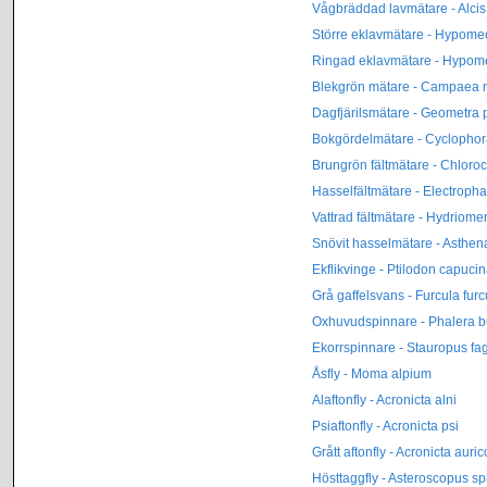
Vågbräddad lavmätare - Alci
Större eklavmätare - Hypomec
Ringad eklavmätare - Hypome
Blekgrön mätare - Campaea m
Dagfjärilsmätare - Geometra p
Bokgördelmätare - Cyclophora
Brungrön fältmätare - Chlorocl
Hasselfältmätare - Electropha
Vattrad fältmätare - Hydriome
Snövit hasselmätare - Asthen
Ekflikvinge - Ptilodon capuci
Grå gaffelsvans - Furcula furc
Oxhuvudspinnare - Phalera 
Ekorrspinnare - Stauropus fag
Åsfly - Moma alpium
Alaftonfly - Acronicta alni
Psiaftonfly - Acronicta psi
Grått aftonfly - Acronicta aur
Hösttaggfly - Asteroscopus sp