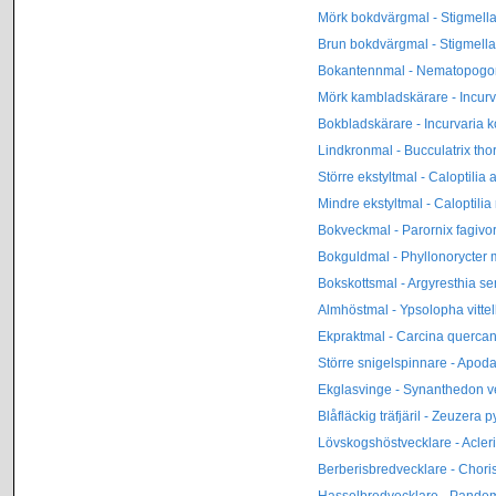
Mörk bokdvärgmal - Stigmella t
Brun bokdvärgmal - Stigmella
Bokantennmal - Nematopogon
Mörk kambladskärare - Incurv
Bokbladskärare - Incurvaria k
Lindkronmal - Bucculatrix tho
Större ekstyltmal - Caloptilia 
Mindre ekstyltmal - Caloptilia
Bokveckmal - Parornix fagivo
Bokguldmal - Phyllonorycter 
Bokskottsmal - Argyresthia se
Almhöstmal - Ypsolopha vittel
Ekpraktmal - Carcina querca
Större snigelspinnare - Apod
Ekglasvinge - Synanthedon v
Blåfläckig träfjäril - Zeuzera p
Lövskogshöstvecklare - Acler
Berberisbredvecklare - Chori
Hasselbredvecklare - Pandem