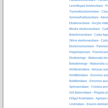
Leverfärgad bredvecklare - 
Trysnedbandsvecklare - Cleps
Sommarfruktsvecklare - Ado
Eksikelvecklare - Ancylis mit
Mindre ekollonvecklare - Cyd
Bokollonvecklare - Cydia fag
Större ekollonvecklare - Cyd
Ekollonsolvecklare - Pammen
Poppelspinnare - Poecilocam
Eksikelvinge - Watsonalla bin
Boksikelvinge - Watsonalla cu
Almfläckmätare - Abraxas syl
Höstflikmätare - Ennomos au
Bokflikmätare - Ennomos quer
Spinnarmätare - Colotois pen
Grå fjädermätare - Phigalia pi
Grågul frostmätare - Agriopis
Lindmätare - Erannis defoliar