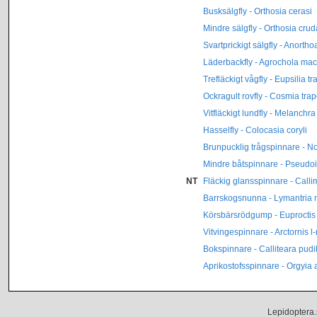
Busksälgfly - Orthosia cerasi
Mindre sälgfly - Orthosia crud
Svartprickigt sälgfly - Anort
Läderbackfly - Agrochola mac
Trefläckigt vågfly - Eupsilia t
Ockragult rovfly - Cosmia tra
Vitfläckigt lundfly - Melanchra
Hasselfly - Colocasia coryli
Brunpucklig trågspinnare - No
Mindre båtspinnare - Pseudo
NT
Fläckig glansspinnare - Call
Barrskogsnunna - Lymantria
Körsbärsrödgump - Euproctis 
Vitvingespinnare - Arctornis l
Bokspinnare - Calliteara pud
Aprikostofsspinnare - Orgyia 
Lepidoptera