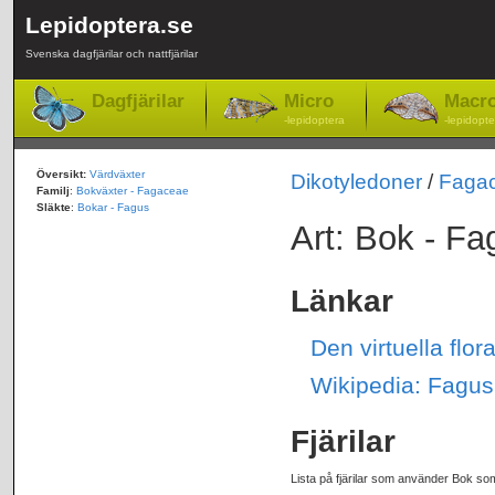
Lepidoptera.se
Svenska dagfjärilar och nattfjärilar
Dagfjärilar
Micro
Macr
-lepidoptera
-lepidopte
Översikt:
Värdväxter
Dikotyledoner
/
Faga
Familj
:
Bokväxter - Fagaceae
Släkte
:
Bokar - Fagus
Art: Bok - Fa
Länkar
Den virtuella flor
Wikipedia: Fagus
Fjärilar
Lista på fjärilar som använder Bok som