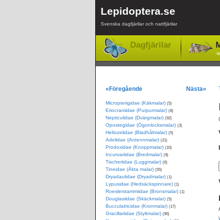
Lepidoptera.se
Svenska dagfjärilar och nattfjärilar
Dagfjärilar
M
-l
«Föregående
Nästa»
Micropterigidae (Käkmalar)
(5)
Eriocraniidae (Purpurmalar)
(8)
Nepticulidae (Dvärgmalar)
(92)
Opostegidae (Ögonlocksmalar)
(3)
Heliozelidae (Bladhålmalar)
(5)
Adelidae (Antennmalar)
(21)
Prodoxidae (Knoppmalar)
(10)
Incurvariidae (Bredmalar)
(9)
Tischeriidae (Luggmalar)
(6)
Tineidae (Äkta malar)
(55)
Dryadaulidae (Dryadmalar)
(1)
Lypusidae (Hedsäckspinnare)
(1)
Roeslerstammiidae (Bronsmalar)
(1)
Douglasiidae (Skäckmalar)
(5)
Bucculatricidae (Kronmalar)
(17)
Gracillariidae (Styltmalar)
(90)