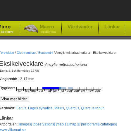
icro
Macro
Värdväxter
Länkar
epidoptera
-lepidoptera
Tortricidae
/
Olethreutinae
/
Eucosmini
/
Ancylis mitterbacheriana - Eksikelvecklare
Eksikelvecklare
Ancylis mitterbacheriana
(Denis & Schiffermüller, 1775)
Vingbredd:
12-17 mm
Flygtider:
Värdväxt:
Fagus
,
Fagus sylvatica
,
Malus
,
Quercus
,
Quercus robur
Länkar
Artportalen:
[images]
[observations]
[map 1]
[map 2]
[histogram]
[catalogus]
www.vilkenart.se