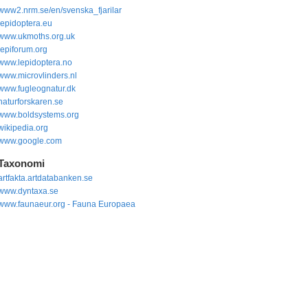
www2.nrm.se/en/svenska_fjarilar
lepidoptera.eu
www.ukmoths.org.uk
lepiforum.org
www.lepidoptera.no
www.microvlinders.nl
www.fugleognatur.dk
naturforskaren.se
www.boldsystems.org
wikipedia.org
www.google.com
Taxonomi
artfakta.artdatabanken.se
www.dyntaxa.se
www.faunaeur.org - Fauna Europaea