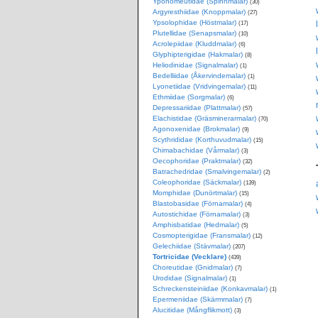
Yponomeutidae (Spinnmalar)
(30)
Argyresthiidae (Knoppmalar)
(27)
Ypsolophidae (Höstmalar)
(17)
Plutellidae (Senapsmalar)
(10)
Acrolepiidae (Kluddmalar)
(6)
Glyphipterigidae (Hakmalar)
(8)
Heliodinidae (Signalmalar)
(1)
Bedelliidae (Åkervindemalar)
(1)
Lyonetiidae (Vridvingemalar)
(11)
Ethmiidae (Sorgmalar)
(6)
Depressariidae (Plattmalar)
(57)
Elachistidae (Gräsminerarmalar)
(70)
Agonoxenidae (Brokmalar)
(9)
Scythrididae (Korthuvudmalar)
(15)
Chimabachidae (Vårmalar)
(3)
Oecophoridae (Praktmalar)
(32)
Batrachedridae (Smalvingemalar)
(2)
Coleophoridae (Säckmalar)
(139)
Momphidae (Dunörtmalar)
(15)
Blastobasidae (Förnamalar)
(4)
Autostichidae (Förnamalar)
(3)
Amphisbatidae (Hedmalar)
(5)
Cosmopterigidae (Fransmalar)
(12)
Gelechiidae (Stävmalar)
(207)
Tortricidae (Vecklare)
(439)
Choreutidae (Gnidmalar)
(7)
Urodidae (Signalmalar)
(1)
Schreckensteiniidae (Konkavmalar)
(1)
Epermeniidae (Skärmmalar)
(7)
Alucitidae (Mångflikmott)
(3)