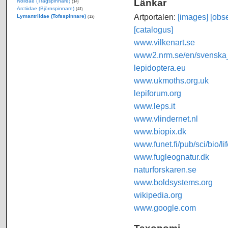
Länkar
Nolidae (Trågspinnare)
(14)
Arctiidae (Björnspinnare)
(41)
Artportalen:
[images]
[obse
Lymantriidae (Tofsspinnare)
(13)
[catalogus]
www.vilkenart.se
www2.nrm.se/en/svenska_f
lepidoptera.eu
www.ukmoths.org.uk
lepiforum.org
www.leps.it
www.vlindernet.nl
www.biopix.dk
www.funet.fi/pub/sci/bio/li
www.fugleognatur.dk
naturforskaren.se
www.boldsystems.org
wikipedia.org
www.google.com
Taxonomi