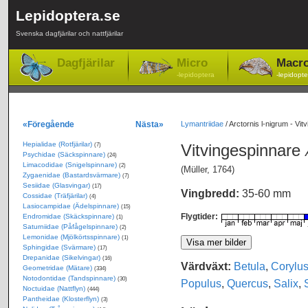
Lepidoptera.se
Svenska dagfjärilar och nattfjärilar
Dagfjärilar
Micro
Macr
-lepidoptera
-lepidopte
«Föregående
Nästa»
Lymantriidae
/
Arctornis l-nigrum - Vit
Hepialidae (Rotfjärilar)
Vitvingespinnare
(7)
Psychidae (Säckspinnare)
(24)
Limacodidae (Snigelspinnare)
(2)
(Müller, 1764)
Zygaenidae (Bastardsvärmare)
(7)
Sesiidae (Glasvingar)
(17)
Vingbredd:
35-60 mm
Cossidae (Träfjärilar)
(4)
Lasiocampidae (Ädelspinnare)
(15)
Flygtider:
Endromidae (Skäckspinnare)
(1)
Saturniidae (Påfågelspinnare)
(2)
Lemonidae (Mjölkörtsspinnare)
(1)
Sphingidae (Svärmare)
(17)
Drepanidae (Sikelvingar)
(16)
Värdväxt:
Betula
,
Corylu
Geometridae (Mätare)
(334)
Notodontidae (Tandspinnare)
(30)
Populus
,
Quercus
,
Salix
,
Noctuidae (Nattflyn)
(444)
Pantheidae (Klosterflyn)
(3)