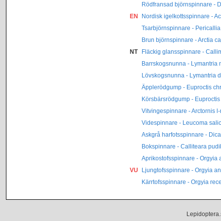
Rödfransad björnspinnare - D
EN
Nordisk igelkottsspinnare - A
Tsarbjörnspinnare - Pericalli
Brun björnspinnare - Arctia ca
NT
Fläckig glansspinnare - Call
Barrskogsnunna - Lymantria
Lövskogsnunna - Lymantria d
Äpplerödgump - Euproctis ch
Körsbärsrödgump - Euproctis 
Vitvingespinnare - Arctornis l
Videspinnare - Leucoma salic
Askgrå harfotsspinnare - Dica
Bokspinnare - Calliteara pud
Aprikostofsspinnare - Orgyia 
VU
Ljungtofsspinnare - Orgyia an
Kärrtofsspinnare - Orgyia rec
Lepidoptera