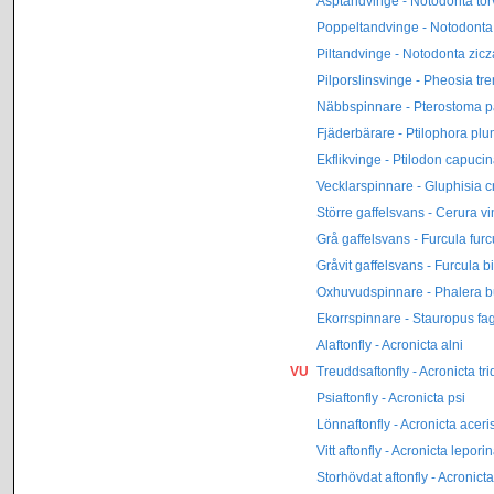
Asptandvinge - Notodonta tor
Poppeltandvinge - Notodonta 
Piltandvinge - Notodonta zicz
Pilporslinsvinge - Pheosia tr
Näbbspinnare - Pterostoma 
Fjäderbärare - Ptilophora pl
Ekflikvinge - Ptilodon capuci
Vecklarspinnare - Gluphisia c
Större gaffelsvans - Cerura vi
Grå gaffelsvans - Furcula furc
Gråvit gaffelsvans - Furcula bi
Oxhuvudspinnare - Phalera 
Ekorrspinnare - Stauropus fag
Alaftonfly - Acronicta alni
VU
Treuddsaftonfly - Acronicta tr
Psiaftonfly - Acronicta psi
Lönnaftonfly - Acronicta aceri
Vitt aftonfly - Acronicta lepori
Storhövdat aftonfly - Acronic