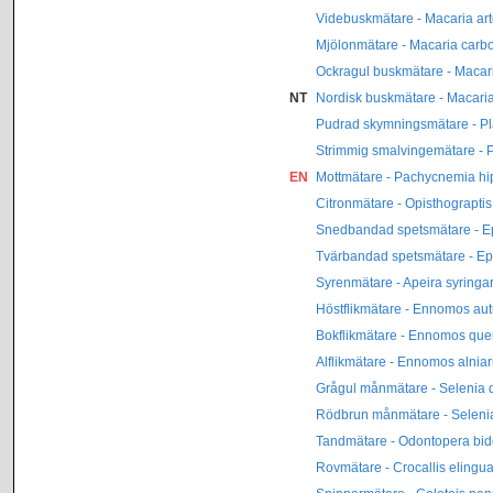
Videbuskmätare - Macaria art
Mjölonmätare - Macaria carb
Ockragul buskmätare - Macar
NT
Nordisk buskmätare - Macaria 
Pudrad skymningsmätare - Pl
Strimmig smalvingemätare - P
EN
Mottmätare - Pachycnemia hi
Citronmätare - Opisthograptis
Snedbandad spetsmätare - E
Tvärbandad spetsmätare - Ep
Syrenmätare - Apeira syringar
Höstflikmätare - Ennomos au
Bokflikmätare - Ennomos quer
Alflikmätare - Ennomos alniar
Grågul månmätare - Selenia 
Rödbrun månmätare - Selenia 
Tandmätare - Odontopera bid
Rovmätare - Crocallis elingua