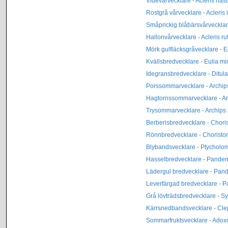
Videvårvecklare - Acleris has
Rostgrå vårvecklare - Acleris
Småprickig blåbärsvårvecklare
Hallonvårvecklare - Acleris r
Mörk gulfläcksgråvecklare - 
Kvällsbredvecklare - Eulia mi
Idegransbredvecklare - Ditul
Porssommarvecklare - Archip
Hagtornssommarvecklare - Ar
Trysommarvecklare - Archips
Berberisbredvecklare - Chori
Rönnbredvecklare - Choriston
Blybandsvecklare - Ptychol
Hasselbredvecklare - Pandem
Lädergul bredvecklare - Pan
Leverfärgad bredvecklare - 
Grå lövträdsbredvecklare - 
Kärrsnedbandsvecklare - Cle
Sommarfruktsvecklare - Ado