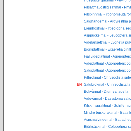
Höstjolsterguldmal - Phyllono
Pilsaftmal/östlig saftmal - Phy
Pilspinnmal - Yponomeuta ror
Sälghängemal - Argyresthia 
Lönnhöstmal - Ypsolopha seq
Asppuckelmal - Leucoptera si
Videlansettmal - Lyonetia pul
Björkplattmal - Exaeretia cinif
Fjällvideplattmal - Agonopteri
Videplattmal - Agonopterix co
Sälgplattmal - Agonopterix oc
Pilbrokmal - Chrysoclista spl
EN
Sälgbrokmal - Chrysoclista l
Bokvårmal - Diurnea fagella
Videvårmal - Dasystoma salic
Kilskriftspraktmal - Schiffermu
Mindre buskpraktmal - Batia l
Aspsmalvingemal - Batrache
Björksäckmal - Coleophora se