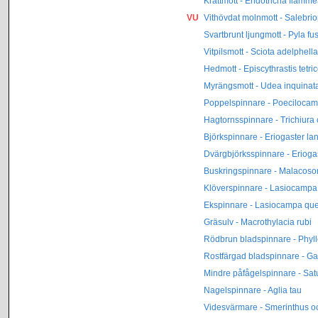
Krattmott - Endotricha flamme
VU
Vithövdat molnmott - Salebriop
Svartbrunt ljungmott - Pyla fu
Vitpilsmott - Sciota adelphella
Hedmott - Episcythrastis tetric
Myrängsmott - Udea inquinata
Poppelspinnare - Poecilocam
Hagtornsspinnare - Trichiura 
Björkspinnare - Eriogaster lan
Dvärgbjörksspinnare - Erioga
Buskringspinnare - Malacos
Klöverspinnare - Lasiocampa tr
Ekspinnare - Lasiocampa qu
Gräsulv - Macrothylacia rubi
Rödbrun bladspinnare - Phyll
Rostfärgad bladspinnare - Ga
Mindre påfågelspinnare - Sat
Nagelspinnare - Aglia tau
Videsvärmare - Smerinthus oc