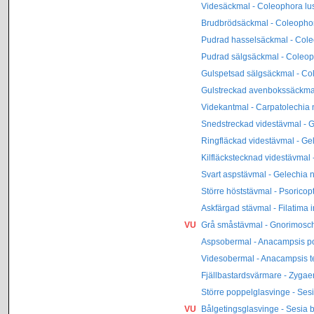
Videsäckmal - Coleophora lu
Brudbrödsäckmal - Coleophor
Pudrad hasselsäckmal - Cole
Pudrad sälgsäckmal - Coleoph
Gulspetsad sälgsäckmal - Col
Gulstreckad avenbokssäckmal
Videkantmal - Carpatolechia n
Snedstreckad videstävmal - 
Ringfläckad videstävmal - Gel
Kilfläckstecknad videstävmal 
Svart aspstävmal - Gelechia n
Större höststävmal - Psoricop
Askfärgad stävmal - Filatima 
VU
Grå småstävmal - Gnorimosc
Aspsobermal - Anacampsis po
Videsobermal - Anacampsis t
Fjällbastardsvärmare - Zyga
Större poppelglasvinge - Sesi
VU
Bålgetingsglasvinge - Sesia 