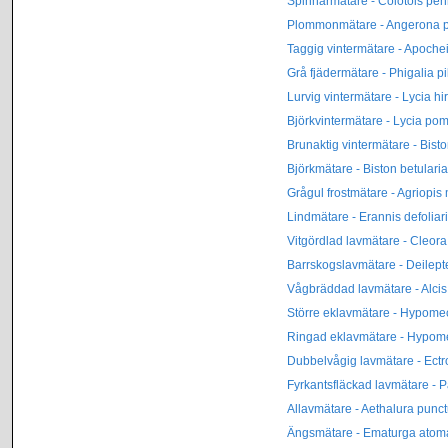
Spinnarmätare - Colotois pen
Plommonmätare - Angerona p
Taggig vintermätare - Apoche
Grå fjädermätare - Phigalia pi
Lurvig vintermätare - Lycia hir
Björkvintermätare - Lycia po
Brunaktig vintermätare - Bisto
Björkmätare - Biston betularia
Grågul frostmätare - Agriopis
Lindmätare - Erannis defoliar
Vitgördlad lavmätare - Cleora 
Barrskogslavmätare - Deilept
Vågbräddad lavmätare - Alci
Större eklavmätare - Hypomec
Ringad eklavmätare - Hypome
Dubbelvågig lavmätare - Ectr
Fyrkantsfläckad lavmätare - 
Allavmätare - Aethalura punct
Ängsmätare - Ematurga atom