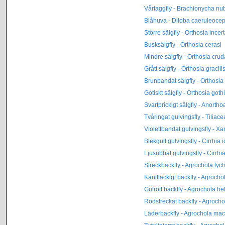
Vårtaggfly - Brachionycha nu
Blåhuva - Diloba caeruleoce
Större sälgfly - Orthosia incer
Busksälgfly - Orthosia cerasi
Mindre sälgfly - Orthosia crud
Grått sälgfly - Orthosia gracili
Brunbandat sälgfly - Orthosi
Gotiskt sälgfly - Orthosia goth
Svartprickigt sälgfly - Anort
Tvåringat gulvingsfly - Tiliac
Violettbandat gulvingsfly - Xa
Blekgult gulvingsfly - Cirrhia ic
Ljusribbat gulvingsfly - Cirrhia
Streckbackfly - Agrochola lych
Kantfläckigt backfly - Agrochol
Gulrött backfly - Agrochola he
Rödstreckat backfly - Agrocho
Läderbackfly - Agrochola mac