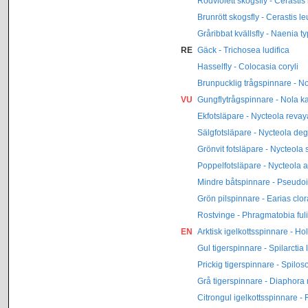
Rödviolett skogsfly - Cerastis
Brunrött skogsfly - Cerastis 
Gråribbat kvällsfly - Naenia t
RE
Gäck - Trichosea ludifica
Hasselfly - Colocasia coryli
Brunpucklig trågspinnare - No
VU
Gungflytrågspinnare - Nola ka
Ekfotsläpare - Nycteola reva
Sälgfotsläpare - Nycteola de
Grönvit fotsläpare - Nycteola 
Poppelfotsläpare - Nycteola a
Mindre båtspinnare - Pseudo
Grön pilspinnare - Earias clo
Rostvinge - Phragmatobia ful
EN
Arktisk igelkottsspinnare - Ho
Gul tigerspinnare - Spilarctia 
Prickig tigerspinnare - Spilo
Grå tigerspinnare - Diaphora
Citrongul igelkottsspinnare -