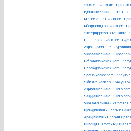
Smal videvecklare - Epinotia
Björkrullvecklare - Epinotia 
Mindre viderullvecklare - Epi
Mångformig aspvecklare - Epi
Silverpoppelsbladvecklare 
Hagtornsbladvecklare - Gyp
Aspskottvecklare - Gypsonom
Videhakvecklare - Gypsonoma
Grårandssikelvecklare - Ancy
Halvvågssikelvecklare - Ancy
Spetssikelvecklare - Ancylis 
Slånsikelvecklare - Ancylis a
Aspbarkvecklare - Cydia coro
Sälggallvecklare - Cydia serv
Videsolvecklare - Pammene 
Björkgnidmal - Choreutis dia
Apelgnidmal - Choreutis pari
Kungligt ljusmott - Pyralis car