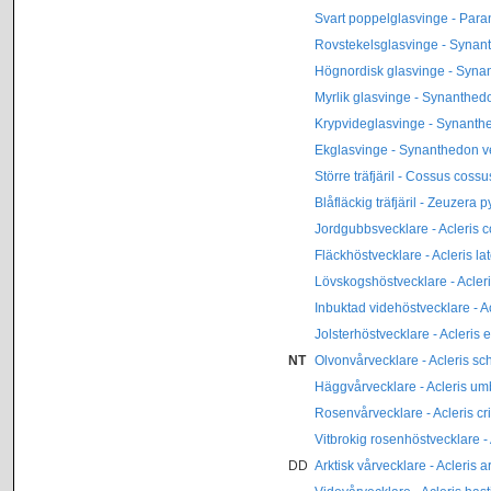
Svart poppelglasvinge - Para
Rovstekelsglasvinge - Synan
Högnordisk glasvinge - Syna
Myrlik glasvinge - Synanthed
Krypvideglasvinge - Synanthe
Ekglasvinge - Synanthedon v
Större träfjäril - Cossus cossu
Blåfläckig träfjäril - Zeuzera p
Jordgubbsvecklare - Acleris 
Fläckhöstvecklare - Acleris la
Lövskogshöstvecklare - Acler
Inbuktad videhöstvecklare - 
Jolsterhöstvecklare - Acleris 
NT
Olvonvårvecklare - Acleris sc
Häggvårvecklare - Acleris u
Rosenvårvecklare - Acleris cr
Vitbrokig rosenhöstvecklare -
DD
Arktisk vårvecklare - Acleris a