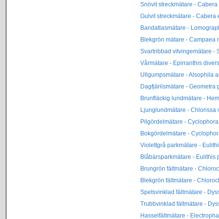
Snövit streckmätare - Cabera
Gulvit streckmätare - Cabera
Bandatlasmätare - Lomograp
Blekgrön mätare - Campaea m
Svartribbad vitvingemätare - 
Vårmätare - Epirranthis diver
Ullgumpsmätare - Alsophila a
Dagfjärilsmätare - Geometra p
Brunfläckig lundmätare - Hem
Ljunglundmätare - Chlorissa v
Pilgördelmätare - Cyclophora
Bokgördelmätare - Cyclophora
Violettgrå parkmätare - Eulithi
Blåbärsparkmätare - Eulithis 
Brungrön fältmätare - Chlorocl
Blekgrön fältmätare - Chloroc
Spetsvinklad fältmätare - Dyss
Trubbvinklad fältmätare - Dys
Hasselfältmätare - Electropha