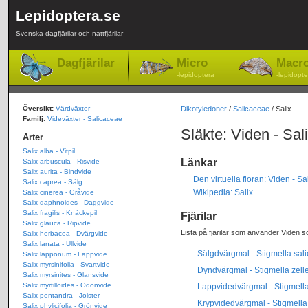
Lepidoptera.se
Svenska dagfjärilar och nattfjärilar
Dagfjärilar
Micro
Macr
-lepidoptera
-lepidopte
Översikt:
Värdväxter
Dikotyledoner
/
Salicaceae
/ Salix
Familj
:
Videväxter - Salicaceae
Släkte: Viden - Sal
Arter
Salix alba - Vitpil
Länkar
Salix arbuscula - Risvide
Salix aurita - Bindvide
Den virtuella floran: Viden - Sa
Salix caprea - Sälg
Wikipedia: Salix
Salix cinerea - Gråvide
Salix daphnoides - Daggvide
Salix fragilis - Knäckepil
Fjärilar
Salix glauca - Ripvide
Lista på fjärilar som använder Viden s
Salix herbacea - Dvärgvide
Salix lanata - Ullvide
Sälgdvärgmal - Stigmella sali
Salix lapponum - Lappvide
Salix myrsinifolia - Svartvide
Dyndvärgmal - Stigmella zelle
Salix myrsinites - Glansvide
Salix myrtilloides - Odonvide
Lappvidedvärgmal - Stigmella
Salix pentandra - Jolster
Krypvidedvärgmal - Stigmella
Salix phylicifolia - Grönvide