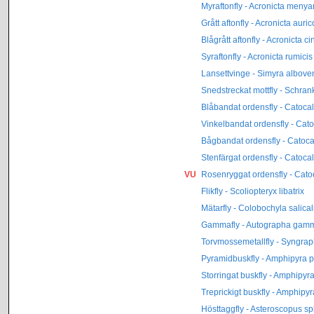
Myraftonfly - Acronicta menya
Grått aftonfly - Acronicta aur
Blågrått aftonfly - Acronicta c
Syraftonfly - Acronicta rumicis
Lansettvinge - Simyra albov
Snedstreckat mottfly - Schrank
Blåbandat ordensfly - Catocala
Vinkelbandat ordensfly - Cat
Bågbandat ordensfly - Catoca
Stenfärgat ordensfly - Catocal
VU
Rosenryggat ordensfly - Cato
Flikfly - Scoliopteryx libatrix
Mätarfly - Colobochyla salical
Gammafly - Autographa gam
Torvmossemetallfly - Syngr
Pyramidbuskfly - Amphipyra 
Storringat buskfly - Amphipyr
Treprickigt buskfly - Amphipy
Hösttaggfly - Asteroscopus sp