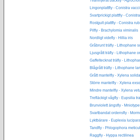
Tvärlinjerat backfly - Agrochol
Lingonplattfly - Conistra vacci
Svartprickigt plattfly - Conist
Rostgult plattfly - Conistra ru
Pilfly - Brachylomia viminalis
Nordligt videfly - Hillia iris
Gråbrunt träfly - Lithophane s
Ljusgrått träfly - Lithophane o
Gaffeltecknat träfly - Lithopha
Blågrått träfly - Lithophane l
Grått mantelfly - Xylena solid
Större mantelfly - Xylena exso
Mindre mantelfly - Xylena vet
Trefläckigt vågfly - Eupsilia t
Brunviolett ängsfly - Mniotype
Svartbandat ordensfly - Mor
Lyktbärare - Euplexia lucipar
Tandfly - Phlogophora meticu
Raggfly - Hyppa rectilinea