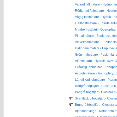
Vattrad fältmätare - Hydriome
Rödtonad fältmätare - Hydri
Vågig tofsmätare - Hydria un
Fjällhöstmätare - Epirrita au
Mindre frostfjäril - Operophte
Pilmalmätare - Eupithecia ten
Vinkelmalmätare - Eupithecia
Hallonmalmätare - Eupithecia
Grön malmätare - Pasiphila r
Alälvmätare - Hydrelia sylvat
Gråaktig lobmätare - Lobopho
Asplobmätare - Trichopteryx 
Långflikad lobmätare - Ptera
Rödgrå högstjärt - Clostera cu
Pärlgrå högstjärt - Clostera p
NT
Svartfläckig högstjärt - Clost
NT
Brungrå högstjärt - Clostera 
Björktandvinge - Notodonta 