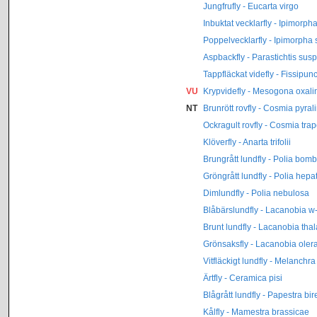
Jungfrufly - Eucarta virgo
Inbuktat vecklarfly - Ipimorph
Poppelvecklarfly - Ipimorpha
Aspbackfly - Parastichtis sus
Tappfläckat videfly - Fissipunc
VU
Krypvidefly - Mesogona oxali
NT
Brunrött rovfly - Cosmia pyral
Ockragult rovfly - Cosmia tra
Klöverfly - Anarta trifolii
Brungrått lundfly - Polia bom
Gröngrått lundfly - Polia hepa
Dimlundfly - Polia nebulosa
Blåbärslundfly - Lacanobia w
Brunt lundfly - Lacanobia tha
Grönsaksfly - Lacanobia oler
Vitfläckigt lundfly - Melanchra
Ärtfly - Ceramica pisi
Blågrått lundfly - Papestra bir
Kålfly - Mamestra brassicae