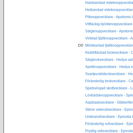
Halvbandad videknoppvecklar
Helbandad videknoppvecklare
Pilknoppvecklare - Apotomis 
Vitfläckig björkknoppvecklare
Sälgknoppvecklare - Apotomi
Vinklad fjällknoppvecklare -
DD
Mörkkantad fjällknoppveckla
Klubbfläckad brokvecklare - 
Sälgbrokvecklare - Hedya sal
Apelknoppvecklare - Hedya n
Svartpunktsbrokvecklare - H
Föränderlig brokvecklare - C
Spetsvingad skottvecklare - 
Lövträdsknoppvecklare - Spil
Aspbladsvecklare - Gibberife
Större viderullvecklare - Epin
Umbrarullvecklare - Epinotia
Föränderlig rullvecklare - Epi
Prydlig videvecklare - Epinot