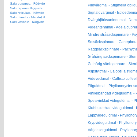
Salix purpurea - Rödvide
Pildvärgmal - Stigmella obliq
Salix repens - Krypvide
Signaldvärgmal - Ectoedemia 
Salix reticulata - Nätvide
Salix triandra - Mandelpil
Dvärgbjörksantennmal - Nem
Salix viminalis - Korgvide
Videantennmal - Adela cuprel
Mindre stråsäckspinnare - Ps
Sotsäckspinnare - Canephora
Raggsäckspinnare - Pachythel
Gråhårig säckspinnare - Sterr
Gulhårig säckspinnare - Sterr
Aspstyltmal - Caloptilia stigma
Videveckmal - Callisto coffeel
Pilguldmal - Phyllonorycter sa
Vinkelbandad videguldmal - Ph
Spetsvinklad videguldmal - Ph
Klubbstreckad videguldmal - P
Lappvideguldmal - Phyllonory
Krypvideguldmal - Phyllonory
Vårjolsterguldmal - Phyllonor