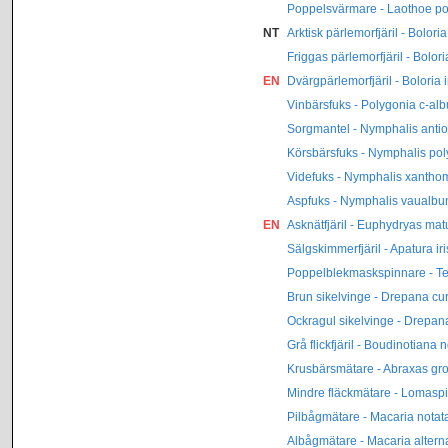
Poppelsvärmare - Laothoe po
NT
Arktisk pärlemorfjäril - Bolori
Friggas pärlemorfjäril - Bolori
EN
Dvärgpärlemorfjäril - Boloria
Vinbärsfuks - Polygonia c-al
Sorgmantel - Nymphalis anti
Körsbärsfuks - Nymphalis pol
Videfuks - Nymphalis xantho
Aspfuks - Nymphalis vaualb
EN
Asknätfjäril - Euphydryas mat
Sälgskimmerfjäril - Apatura iri
Poppelblekmaskspinnare - Te
Brun sikelvinge - Drepana cu
Ockragul sikelvinge - Drepana
Grå flickfjäril - Boudinotiana 
Krusbärsmätare - Abraxas gro
Mindre fläckmätare - Lomaspi
Pilbågmätare - Macaria notat
Albågmätare - Macaria altern