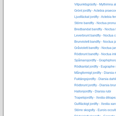
Vitpunktsgräsfly - Mythimna a
Grönt jordfly - Actebia praeco
Ljusfläckat jordfly - Actebia f
Större bandfly - Noctua pron
Bredbandat bandfly - Noctua 
Leverbrunt bandfly - Noctua
Brunviolett bandfly - Noctua j
Gråviolett bandfly - Noctua ja
Rödbrunt bandfly - Noctua int
Spåmansjordfly - Graphiphor
Rödkantat jordfly - Eugraphe
Mångformigt jordfly - Diarsia
Fuktängsjordfly - Diarsia dahli
Rödbrunt jordfly - Diarsia br
Hallonjordfly - Diarsia rubi
Trapetsjordfly - Xestia ditrap
Gulfläckigt jordfly - Xestia x
Större skogsfly - Eurois occul