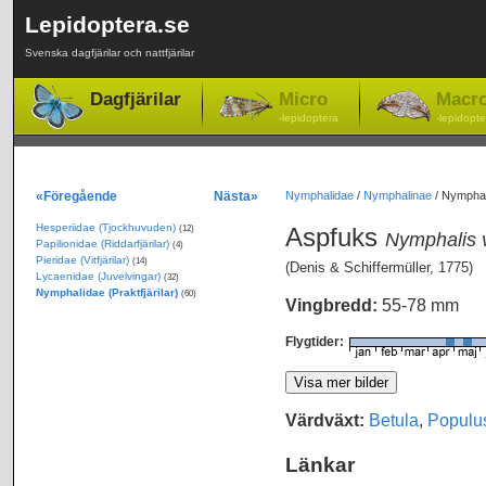
Lepidoptera.se
Svenska dagfjärilar och nattfjärilar
Dagfjärilar
Micro
Macr
-lepidoptera
-lepidopte
«Föregående
Nästa»
Nymphalidae
/
Nymphalinae
/
Nymphal
Hesperiidae (Tjockhuvuden)
Aspfuks
(12)
Nymphalis 
Papilionidae (Riddarfjärilar)
(4)
Pieridae (Vitfjärilar)
(14)
(Denis & Schiffermüller, 1775)
Lycaenidae (Juvelvingar)
(32)
Nymphalidae (Praktfjärilar)
(60)
Vingbredd:
55-78 mm
Flygtider:
Värdväxt:
Betula
,
Populu
Länkar