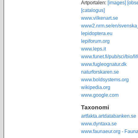
Artportalen:
[images]
[obse
[catalogus]
www.vilkenart.se
www2.nrm.se/en/svenska_f
lepidoptera.eu
lepiforum.org
www.leps.it
www.funet.fi/pub/sci/bio/li
www.fugleognatur.dk
naturforskaren.se
www.boldsystems.org
wikipedia.org
www.google.com
Taxonomi
artfakta.artdatabanken.se
www.dyntaxa.se
www.faunaeur.org - Faun