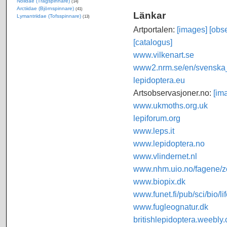
Nolidae (Trågspinnare)
(14)
Arctiidae (Björnspinnare)
(41)
Länkar
Lymantriidae (Tofsspinnare)
(13)
Artportalen:
[images]
[obse
[catalogus]
www.vilkenart.se
www2.nrm.se/en/svenska_f
lepidoptera.eu
Artsobservasjoner.no:
[im
www.ukmoths.org.uk
lepiforum.org
www.leps.it
www.lepidoptera.no
www.vlindernet.nl
www.nhm.uio.no/fagene/zo
www.biopix.dk
www.funet.fi/pub/sci/bio/li
www.fugleognatur.dk
britishlepidoptera.weebly