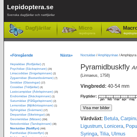
Lepidoptera.se
Svenska dagfjärilar och nattfjärilar
Dagfjärilar
Micro
Macr
-lepidoptera
-lepidopte
«Föregående
Nästa»
Noctuidae
/
Amphipyrinae
/
Amphipyra 
Hepialidae (Rotfjärilar)
Pyramidbuskfly
(7)
A
Psychidae (Säckspinnare)
(24)
Limacodidae (Snigelspinnare)
(2)
(Linnaeus, 1758)
Zygaenidae (Bastardsvärmare)
(7)
Sesiidae (Glasvingar)
(17)
Vingbredd:
40-54 mm
Cossidae (Träfjärilar)
(4)
Lasiocampidae (Ädelspinnare)
(15)
Flygtider:
Endromidae (Skäckspinnare)
(1)
Saturniidae (Påfågelspinnare)
(2)
Lemonidae (Mjölkörtsspinnare)
(1)
Sphingidae (Svärmare)
(17)
Drepanidae (Sikelvingar)
(16)
Värdväxt:
Betula
,
Carpin
Geometridae (Mätare)
(334)
Notodontidae (Tandspinnare)
(30)
Ligustrum
,
Lonicera
,
Popu
Noctuidae (Nattflyn)
(444)
Syringa
,
Tilia
,
Ulmus
Pantheidae (Klosterflyn)
(3)