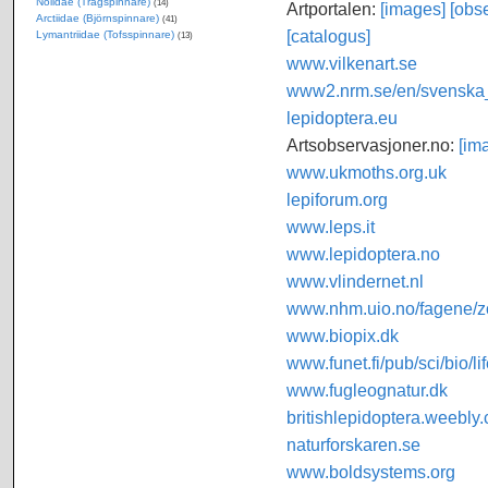
Nolidae (Trågspinnare)
(14)
Artportalen:
[images]
[obse
Arctiidae (Björnspinnare)
(41)
[catalogus]
Lymantriidae (Tofsspinnare)
(13)
www.vilkenart.se
www2.nrm.se/en/svenska_f
lepidoptera.eu
Artsobservasjoner.no:
[im
www.ukmoths.org.uk
lepiforum.org
www.leps.it
www.lepidoptera.no
www.vlindernet.nl
www.nhm.uio.no/fagene/zo
www.biopix.dk
www.funet.fi/pub/sci/bio/li
www.fugleognatur.dk
britishlepidoptera.weebly
naturforskaren.se
www.boldsystems.org