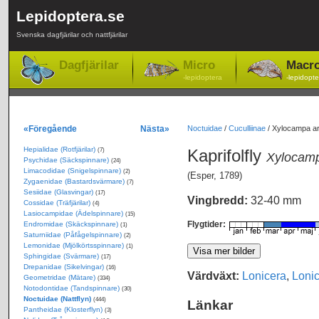
Lepidoptera.se
Svenska dagfjärilar och nattfjärilar
Dagfjärilar
Micro
Macr
-lepidoptera
-lepidopte
«Föregående
Nästa»
Noctuidae
/
Cuculliinae
/
Xylocampa are
Hepialidae (Rotfjärilar)
Kaprifolfly
(7)
Xylocamp
Psychidae (Säckspinnare)
(24)
Limacodidae (Snigelspinnare)
(2)
(Esper, 1789)
Zygaenidae (Bastardsvärmare)
(7)
Sesiidae (Glasvingar)
(17)
Vingbredd:
32-40 mm
Cossidae (Träfjärilar)
(4)
Lasiocampidae (Ädelspinnare)
(15)
Flygtider:
Endromidae (Skäckspinnare)
(1)
Saturniidae (Påfågelspinnare)
(2)
Lemonidae (Mjölkörtsspinnare)
(1)
Sphingidae (Svärmare)
(17)
Drepanidae (Sikelvingar)
(16)
Värdväxt:
Lonicera
,
Loni
Geometridae (Mätare)
(334)
Notodontidae (Tandspinnare)
(30)
Noctuidae (Nattflyn)
(444)
Länkar
Pantheidae (Klosterflyn)
(3)