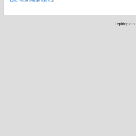
Lymantriidae (Tofsspinnare)
(13)
Lepidoptera