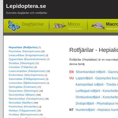
Lepidoptera.se
Svenska dagfjärilar och nattfjärilar
Dagfjärilar
Micro
Macr
-lepidoptera
-lepidopte
Hepialidae (Rotfjärilar)
(7)
Rotfjärilar - Hepial
Psychidae (Säckspinnare)
(24)
Limacodidae (Snigelspinnare)
(2)
Zygaenidae (Bastardsvärmare)
Rotfjärilar (Hepialidae) är en macrolepid
(7)
Sesiidae (Glasvingar)
(17)
denna familj.
Cossidae (Träfjärilar)
(4)
Lasiocampidae (Ädelspinnare)
(15)
EN
Silverbandad rotfjäril - Gazor
Endromidae (Skäckspinnare)
(1)
VU
Lapprotfjäril - Gazoryctra fu
Saturniidae (Påfågelspinnare)
(2)
Lemonidae (Mjölkörtsspinnare)
(1)
Kamsprötad rotfjäril - Triodia 
Sphingidae (Svärmare)
(17)
Lerfärgad rotfjäril - Korschelt
Drepanidae (Sikelvingar)
(16)
Geometridae (Mätare)
(334)
Ormbunksrotfjäril - Korschelt
Notodontidae (Tandspinnare)
(30)
Noctuidae (Nattflyn)
(444)
Dvärgrotfjäril - Phymatopus h
Pantheidae (Klosterflyn)
(3)
NT
Humlerotfjäril - Hepialus hum
Nolidae (Trågspinnare)
(14)
Arctiidae (Björnspinnare)
(41)